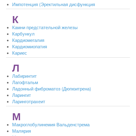
Импотенция (Эректильная дисфункция
К
Камни предстательной железы
Карбункул
Кардиомегалия
Кардиомиопатия
Кариес
Л
Лабиринтит
Лагофтальм
Ладонный фиброматоз (Дюпюитрена)
Ларингит
Ларинготрахеит
М
Макроглобулинемия Вальденстрема
Малярия