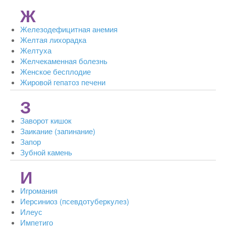
Ж
Железодефицитная анемия
Желтая лихорадка
Желтуха
Желчекаменная болезнь
Женское бесплодие
Жировой гепатоз печени
З
Заворот кишок
Заикание (запинание)
Запор
Зубной камень
И
Игромания
Иерсиниоз (псевдотуберкулез)
Илеус
Импетиго