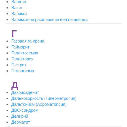
Вагинит
Вазит
Варикоз
Варикозное расширение вен пищевода
Г
Газовая гангрена
Гайморит
Галактоземия
Галакторея
Гастрит
Гемангиома
Д
Дакриоаденит
Дальнозоркость (Гиперметропия)
Дальтонизм (Ахроматопсия)
ДВС-синдром
Делирий
Дерматит