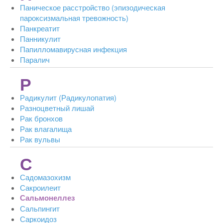
Паническое расстройство (эпизодическая
пароксизмальная тревожность)
Панкреатит
Панникулит
Папилломавирусная инфекция
Паралич
Р
Радикулит (Радикулопатия)
Разноцветный лишай
Рак бронхов
Рак влагалища
Рак вульвы
С
Садомазохизм
Сакроилеит
Сальмонеллез
Сальпингит
Саркоидоз