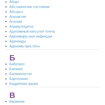
Аборт
Абстинентное состояние
Абсцесс
Агалактия
Агнозия
Агранулоцитоз
Адгезивный капсулит плеча
Аденовирусные инфекции
Аденоиды
Аденома простаты
Б
Бабезиоз
Баланит
Баланопостит
Бартолинит
Бедренная грыжа
В
Вагинизм