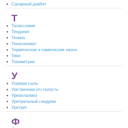
Сахарный диабет
Т
Талассемия
Тендинит
Тениоз
Теносиновит
Термические и химические ожоги
Тики
Тонометрия
У
Угревая сыпь
Умственная отсталость
Уреаплазмоз
Уретральный синдром
Уретрит
Ф