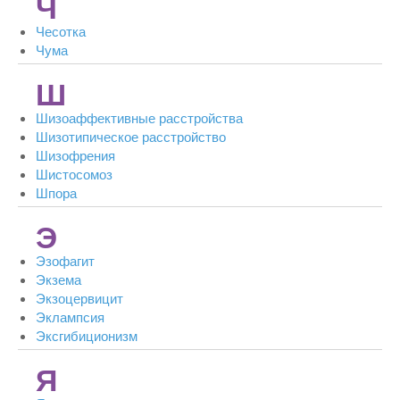
Ч
Чесотка
Чума
Ш
Шизоаффективные расстройства
Шизотипическое расстройство
Шизофрения
Шистосомоз
Шпора
Э
Эзофагит
Экзема
Экзоцервицит
Эклампсия
Эксгибиционизм
Я