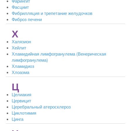
Фарингит
Фасциит
Фибрилляция и трепетание желудочков
Фиброз печени
Х
Халязион
Хейлит
Хламидийная лимфогранулема (Венерическая
лимфогранулема)
Хламидиоз
Хлоазма
Ц
Целиакия
Цервицит
Церебральный атеросклероз
Циклотимия
Цинга