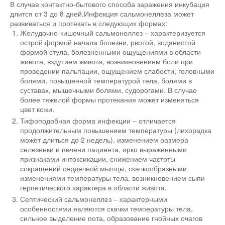
В случае контактно-бытового способа заражения инкубация
длится от 3 до 8 дней.Инфекция сальмонеллеза может
развиваться и протекать в следующих формах:
Желудочно-кишечный сальмонеллез – характеризуется
острой формой начала болезни, рвотой, водянистой
формой стула, болезненными ощущениями в области
живота, вздутием живота, возникновением боли при
проведении пальпации, ощущением слабости, головными
болями, повышенной температурой тела, болями в
суставах, мышечными болями, судорогами. В случае
более тяжелой формы протекания может изменяться
цвет кожи.
Тифоподобная форма инфекции – отличается
продолжительным повышением температуры (лихорадка
может длиться до 2 недель), изменением размера
селезенки и печени пациента, ярко выраженными
признаками интоксикации, снижением частоты
сокращений сердечной мышцы, скачкообразными
изменениями температуры тела, возникновением сыпи
герпетического характера в области живота.
Септический сальмонеллез – характерными
особенностями являются скачки температуры тела,
сильное выделение пота, образование гнойных очагов