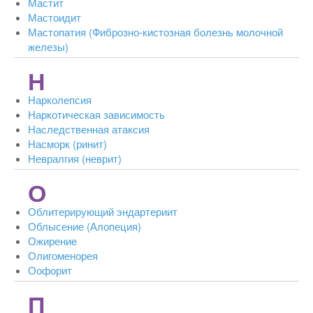
Мастит
Мастоидит
Мастопатия (Фиброзно-кистозная болезнь молочной
железы)
Н
Нарколепсия
Наркотическая зависимость
Наследственная атаксия
Насморк (ринит)
Невралгия (неврит)
О
Облитерирующий эндартериит
Облысение (Алопеция)
Ожирение
Олигоменорея
Оофорит
П