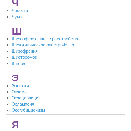
Ч
Чесотка
Чума
Ш
Шизоаффективные расстройства
Шизотипическое расстройство
Шизофрения
Шистосомоз
Шпора
Э
Эзофагит
Экзема
Экзоцервицит
Эклампсия
Эксгибиционизм
Я