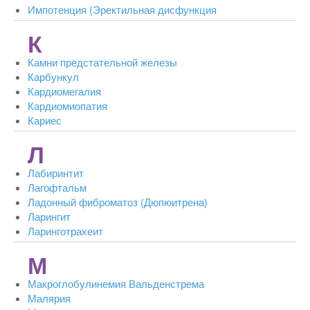
Импотенция (Эректильная дисфункция
К
Камни предстательной железы
Карбункул
Кардиомегалия
Кардиомиопатия
Кариес
Л
Лабиринтит
Лагофтальм
Ладонный фиброматоз (Дюпюитрена)
Ларингит
Ларинготрахеит
М
Макроглобулинемия Вальденстрема
Малярия