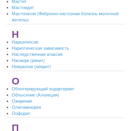
Мастит
Мастоидит
Мастопатия (Фиброзно-кистозная болезнь молочной
железы)
Н
Нарколепсия
Наркотическая зависимость
Наследственная атаксия
Насморк (ринит)
Невралгия (неврит)
О
Облитерирующий эндартериит
Облысение (Алопеция)
Ожирение
Олигоменорея
Оофорит
П