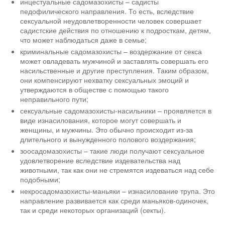
инцестуальные садомазохисты – садисты
педофилического направления. То есть, вследствие
сексуальной неудовлетворенности человек совершает
садистские действия по отношению к подросткам, детям,
что может наблюдаться даже в семье;
криминальные садомазохисты – воздержание от секса
может овладевать мужчиной и заставлять совершать его
насильственные и другие преступления. Таким образом,
они компенсируют нехватку сексуальных эмоций и
утверждаются в обществе с помощью такого
неправильного пути;
сексуальные садомазохисты-насильники – проявляется в
виде изнасилования, которое могут совершать и
женщины, и мужчины. Это обычно происходит из-за
длительного и вынужденного полового воздержания;
зоосадомазохисты – такие люди получают сексуальное
удовлетворение вследствие издевательства над
животными, так как они не стремятся издеваться над себе
подобными;
некросадомазохисты-маньяки – изнасилование трупа. Это
направление развивается как среди маньяков-одиночек,
так и среди некоторых организаций (секты).