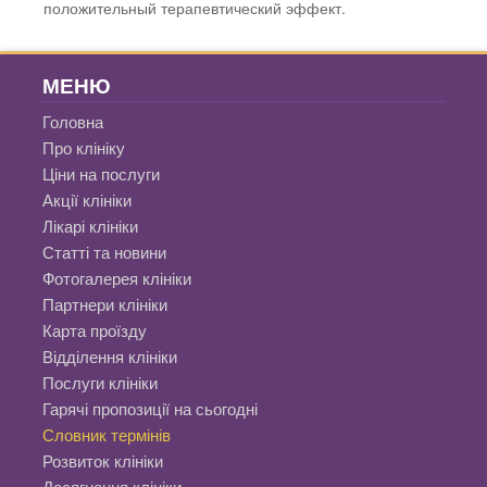
положительный терапевтический эффект.
МЕНЮ
Головна
Про клініку
Ціни на послуги
Акції клініки
Лікарі клініки
Статті та новини
Фотогалерея клініки
Партнери клініки
Карта проїзду
Відділення клініки
Послуги клініки
Гарячі пропозиції на сьогодні
Словник термінів
Розвиток клініки
Досягнення клініки