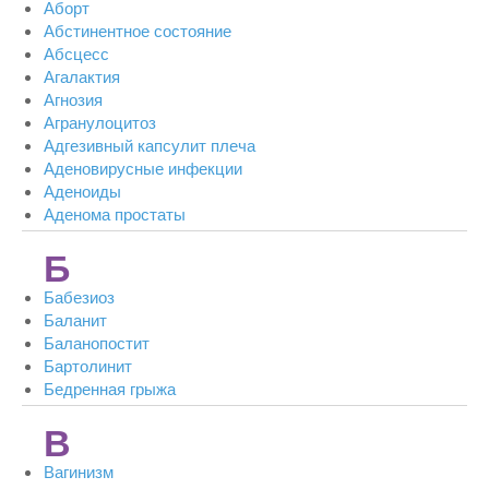
Аборт
Абстинентное состояние
Абсцесс
Агалактия
Агнозия
Агранулоцитоз
Адгезивный капсулит плеча
Аденовирусные инфекции
Аденоиды
Аденома простаты
Б
Бабезиоз
Баланит
Баланопостит
Бартолинит
Бедренная грыжа
В
Вагинизм