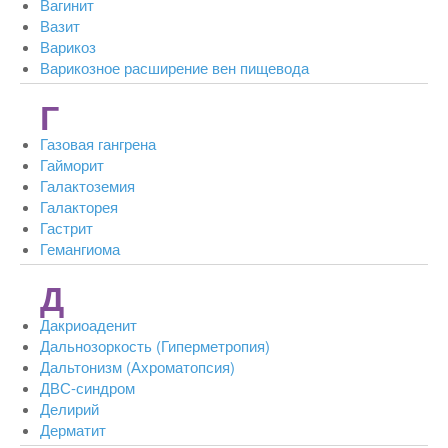
Вагинит
Вазит
Варикоз
Варикозное расширение вен пищевода
Г
Газовая гангрена
Гайморит
Галактоземия
Галакторея
Гастрит
Гемангиома
Д
Дакриоаденит
Дальнозоркость (Гиперметропия)
Дальтонизм (Ахроматопсия)
ДВС-синдром
Делирий
Дерматит