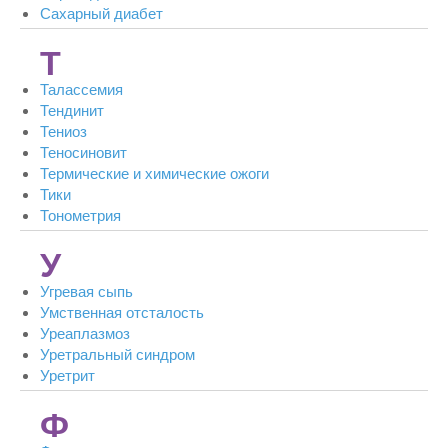
Сахарный диабет
Т
Талассемия
Тендинит
Тениоз
Теносиновит
Термические и химические ожоги
Тики
Тонометрия
У
Угревая сыпь
Умственная отсталость
Уреаплазмоз
Уретральный синдром
Уретрит
Ф