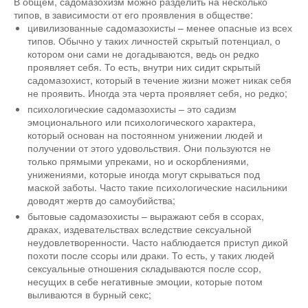
В общем, садомазохизм можно разделить на несколько
типов, в зависимости от его проявления в обществе:
цивилизованные садомазохисты – менее опасные из всех
типов. Обычно у таких личностей скрытый потенциал, о
котором они сами не догадываются, ведь он редко
проявляет себя. То есть, внутри них сидит скрытый
садомазохист, который в течение жизни может никак себя
не проявить. Иногда эта черта проявляет себя, но редко;
психологические садомазохисты – это садизм
эмоционального или психологического характера,
который основан на постоянном унижении людей и
получении от этого удовольствия. Они пользуются не
только прямыми упреками, но и оскорблениями,
унижениями, которые иногда могут скрываться под
маской заботы. Часто такие психологические насильники
доводят жертв до самоубийства;
бытовые садомазохисты – выражают себя в ссорах,
драках, издевательствах вследствие сексуальной
неудовлетворенности. Часто наблюдается приступ дикой
похоти после ссоры или драки. То есть, у таких людей
сексуальные отношения складываются после ссор,
несущих в себе негативные эмоции, которые потом
выливаются в бурный секс;