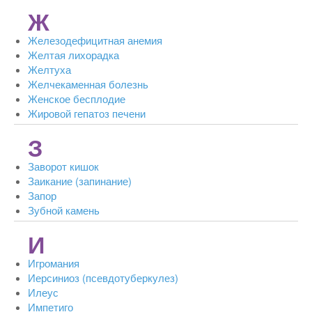
Ж
Железодефицитная анемия
Желтая лихорадка
Желтуха
Желчекаменная болезнь
Женское бесплодие
Жировой гепатоз печени
З
Заворот кишок
Заикание (запинание)
Запор
Зубной камень
И
Игромания
Иерсиниоз (псевдотуберкулез)
Илеус
Импетиго