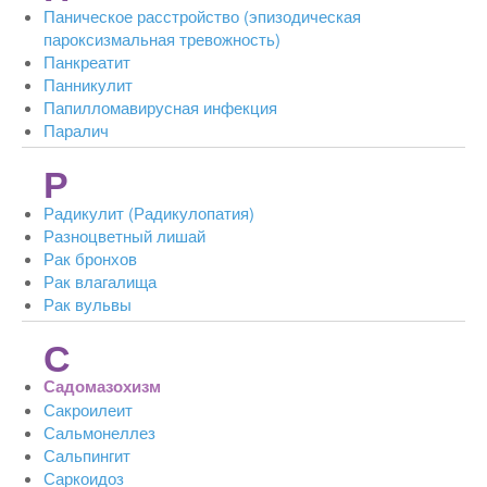
Паническое расстройство (эпизодическая
пароксизмальная тревожность)
Панкреатит
Панникулит
Папилломавирусная инфекция
Паралич
Р
Радикулит (Радикулопатия)
Разноцветный лишай
Рак бронхов
Рак влагалища
Рак вульвы
С
Садомазохизм
Сакроилеит
Сальмонеллез
Сальпингит
Саркоидоз