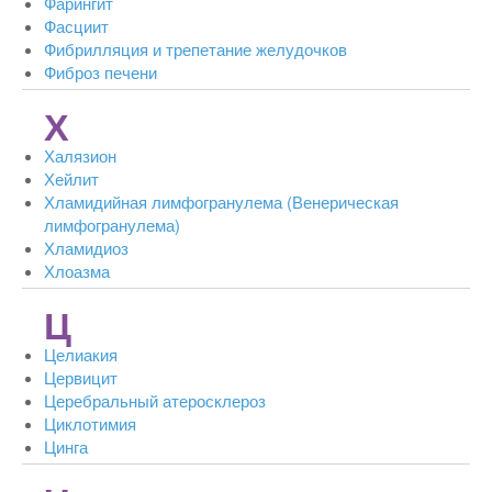
Фарингит
Фасциит
Фибрилляция и трепетание желудочков
Фиброз печени
Х
Халязион
Хейлит
Хламидийная лимфогранулема (Венерическая
лимфогранулема)
Хламидиоз
Хлоазма
Ц
Целиакия
Цервицит
Церебральный атеросклероз
Циклотимия
Цинга