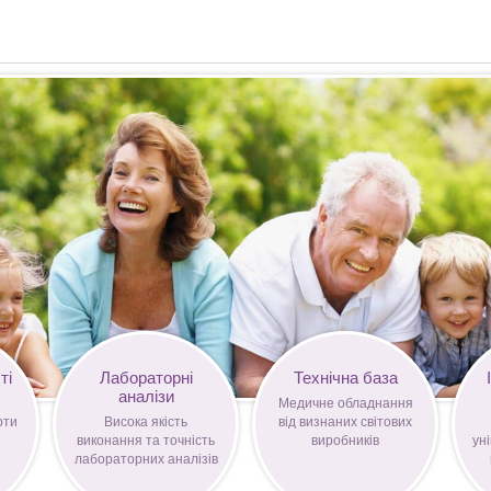
ті
Лабораторні
Технічна база
аналізи
Медичне обладнання
рти
Висока якість
від визнаних світових
виконання та точність
виробників
уні
лабораторних аналізів