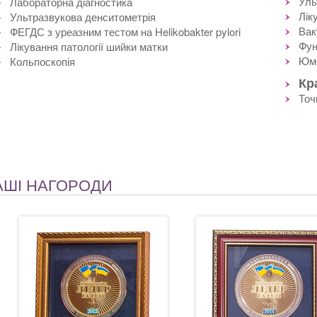
Уль
Лабораторна діагностика
Лік
Ультразвукова денситометрія
Вак
ФЕГДС з уреазним тестом на Helikobakter pylori
Фун
Лікування патології шийки матки
Юме
Кольпоскопія
Кр
Точ
АШІ НАГОРОДИ