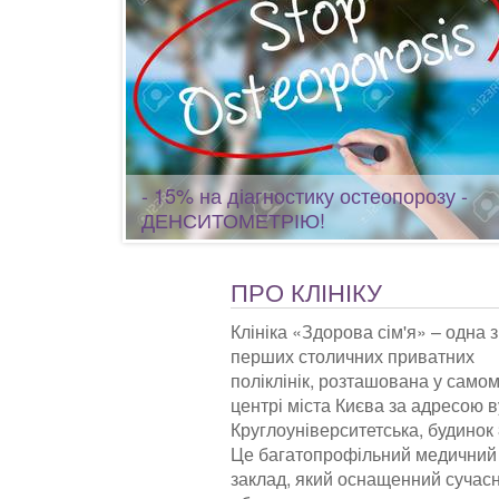
- 15% на діагностику остеопорозу -
ДЕНСИТОМЕТРІЮ!
ПРО КЛІНІКУ
Клініка «Здорова сім'я» – одна з
перших столичних приватних
поліклінік, розташована у само
центрі міста Києва за адресою в
Круглоуніверситетська, будинок 
Це багатопрофільний медичний
заклад, який оснащенний сучас