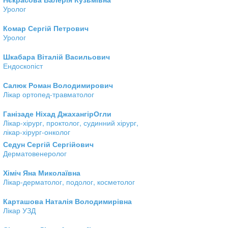
Уролог
Комар Сергій Петрович
Уролог
Шкабара Віталій Васильович
Ендоскопіст
Салюк Роман Володимирович
Лікар ортопед-травматолог
Ганізаде Ніхад ДжахангірОгли
Лікар-хірург, проктолог, судинний хірург,
лікар-хірург-онколог
Седун Сергій Сергійович
Дерматовенеролог
Хіміч Яна Миколаївна
Лікар-дерматолог, подолог, косметолог
Карташова Наталія Володимирівна
Лікар УЗД