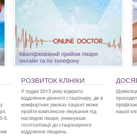
Кваліфікований прийом лікаря
онлайн та по телефону
РОЗВИТОК КЛІНІКИ
ДОСЯГ
У грудні 2013 року відкрито
Щомісяця
відділення денного стаціонару, де в
проходять
му
комфортних умовах пацієнт може
профілак
ул.
пройти комплексне лікування під
нашої клі
3-5.
наглядом лікаря, уникнувши
госпіталізації до стаціонарного
ним
відділення лікарень.