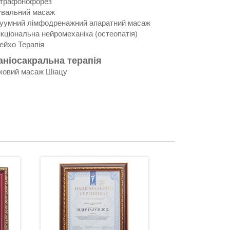
трафонофорез
увальний масаж
уумний лімфодренажний апаратний масаж
кціональна нейромеханіка (остеопатія)
йхо Терапія
аніосакральна терапія
ковий масаж Шіацу