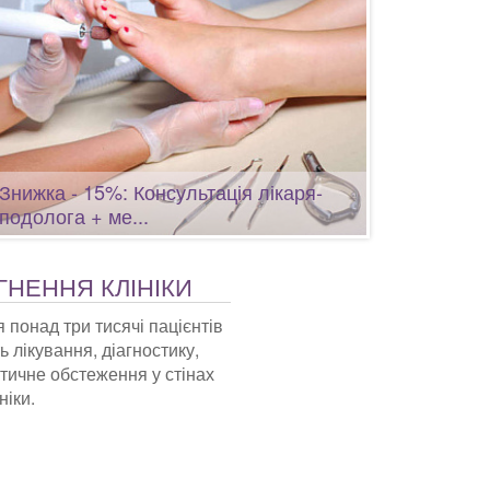
Знижка - 15%: Консультація лікаря-
подолога + ме...
НЕННЯ КЛІНІКИ
 понад три тисячі пацієнтів
 лікування, діагностику,
тичне обстеження у стінах
ніки.