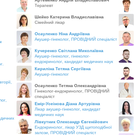
Терапевт
Шейко Катерина Владиславівна
Сімейний лікар
Осауленко Ніна Андріївна
Акушер-гінеколог, ПРОВІДНИЙ спеціаліст
ч
Кучеренко Світлана Миколаївна
Акушер-гінеколог, гінеколог-
ендокринолог, кандидат медичних наук
г.
Кириліна Тетяна Сергіївна
Акушер-гінеколог
горії,
Осауленко Тетяна Олександрівна
Гінеколог-ендокринолог, ПРОВІДНИЙ
спеціаліст
лог,
Емір-Усеінова Діана Артурівна
Лікар акушер-гінеколог, кандидат
медичних наук
едичних
Лівкутник Олександр Євгенійович
Ендокринолог, лікар УЗД щитоподібної
залози, ПРОВІДНИЙ спеціаліст