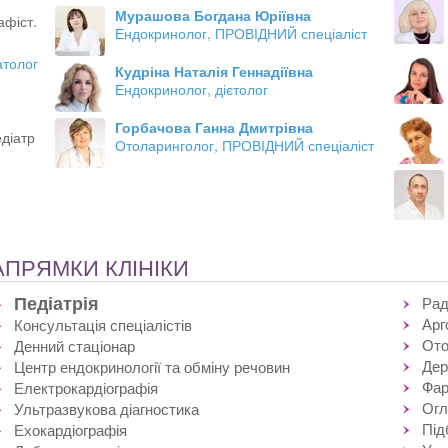
Мурашова Богдана Юріївна
афіст.
Ендокринолог, ПРОВІДНИЙ спеціаліст
атолог
Кудріна Наталія Геннадіївна
Ендокринолог, дієтолог
Горбачова Ганна Дмитрівна
діатр
Отоларинголог, ПРОВІДНИЙ спеціаліст
АПРЯМКИ КЛІНІКИ
Педіатрія
Рад
Арг
Консультація спеціалістів
Ото
Денний стаціонар
Дер
Центр ендокринології та обміну речовин
Фар
Електрокардіографія
Огл
Ультразвукова діагностика
Під
Ехокардіографія