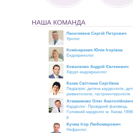
НАША КОМАНДА
Пасєчніков Сергій Петрович
Уролог
Комісаренко Юлія Ігорівна
Ендокринолог
Коваленко Андрій Євгенович
Хірург-ендокринолог
Казак Світлана Сергіївна
Педіатрія, дитяча кардіологія, ди
ревматологія, гастроентерологія
Атаманенко Олег Анатолійович
Кардіолог. Провідний фахівець.
Головний кардіолог м. Києва 199
р
Кучма Ігор Любомирович
Нефролог.