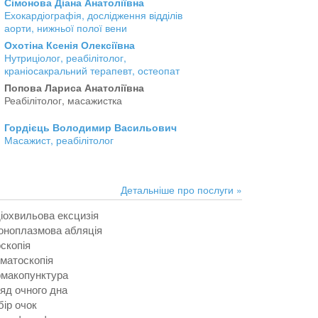
Сімонова Діана Анатоліївна
Ехокардіографія, дослідження відділів
аорти, нижньої полої вени
Охотіна Ксенія Олексіївна
Нутриціолог, реабілітолог,
краніосакральний терапевт, остеопат
Попова Лариса Анатоліївна
Реабілітолог, масажистка
Гордієць Володимир Васильович
Масажист, реабілітолог
Детальніше про послуги »
іохвильова ексцизія
оноплазмова абляція
скопія
матоскопія
макопунктура
яд очного дна
бір очок