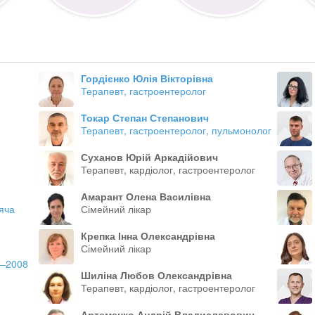
Гордієнко Юлія Вікторівна
Терапевт, гастроентеролог
Токар Степан Степанович
Терапевт, гастроентеролог, пульмонолог
Суханов Юрій Аркадійович
Терапевт, кардіолог, гастроентеролог
Амарант Олена Василівна
тяча
Сімейний лікар
Крепка Інна Олександрівна
Сімейний лікар
6–2008
Шиліна Любов Олександрівна
Терапевт, кардіолог, гастроентеролог
Артеменко Андрій Владиславович