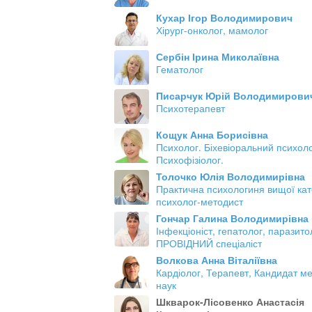
Кухар Ігор Володимирович
Хірург-онколог, мамолог
Сербін Ірина Миколаївна
Гематолог
Писарчук Юрій Володимирови
Психотерапевт
Кощук Анна Борисівна
Психолог. Біхевіоральний психоло
Психофізіолог.
Толочко Юлія Володимирівна
Практична психологиня вищої кате
психолог-методист
Гончар Галина Володимирівна
Інфекціоніст, гепатолог, паразито
ПРОВІДНИЙ спеціаліст
Волкова Анна Віталіївна
Кардіолог, Терапевт, Кандидат м
наук
Шкварок-Лісовенко Анастасія