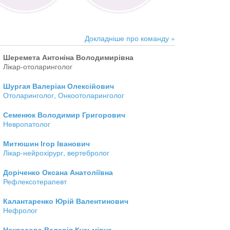
Докладніше про команду »
Шеремета Антоніна Володимирівна
Лікар-отоларинголог
Шургая Валеріан Олексійович
Отоларинголог, Онкоотоларинголог
Семенюк Володимир Григорович
Невропатолог
Митюшин Ігор Іванович
Лікар-нейрохірург, вертебролог
Доріченко Оксана Анатоліївна
Рефлексотерапевт
Калантаренко Юрій Валентинович
Нефролог
Нєкрасова Валерія Кузьмівна