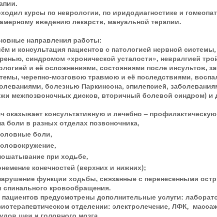
апии.
ходил курсы по неврологии, по иридодиагностике и гомеопа
амерному введению лекарств, мануальной терапии.
овные направления работы:
ём и консультация пациентов с патологией нервной системы, 
ренью, синдромом «хронической усталости», невралгией тро
ологией и её осложнениями, состояниями после инсультов, 
темы, черепно-мозговою травмою и её последствиями, вос
олеваниями, болезнью Паркинсона, эпилепсией, заболевания
жи межпозвоночных дисков, вторичный болевой синдром) и 
ч оказывает консультативную и лечебно – профилактическую
на боли в разных отделах позвоночника,
головные боли,
головокружение,
пошатывание при ходьбе,
онемение конечностей (верхних и нижних);
нарушение функции ходьбы, связанные с перенесенными ост
и спинального кровообращения.
 пациентов предусмотрены дополнительные услуги: лаборато
иотерапевтическом отделении: электролечение, ЛФК, масса
удов шеи и головного мозга.