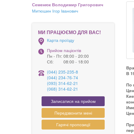
Семенюк Володимир Григорович
Митюшин Ігор Іванович
МИ ПРАЦЮЄМО ДЛЯ ВАС!
Карта проїзду
Прийом пацієнтів
Пн - Пт:
08:00 - 20:00
Сб:
08:00 - 18:00
Вра
(044) 235-235-8
В 1
(044) 234-76-74
(093) 314-62-21
По 
(068) 314-62-21
Цен
Кие
Записатися на прийом
кон
Име
Передзвонити мені
Цен
Гарячі пропозиції
При
пер