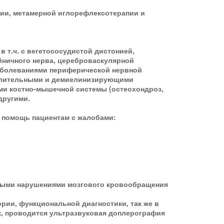
тии, метамерной иглорефлексотерапии и
в т.ч. с вегетососудистой дистонией,
йничного нерва, цереброваскулярной
заболеваниями периферической нервной
палительными и демиелинизирующими
ми костно-мышечной системы (остеохондроз,
другими.
 помощь пациентам с жалобами:
рыми нарушениями мозгового кровообращения
рии, функциональной диагностики, так же в
ж, проводится ультразвуковая доплерография