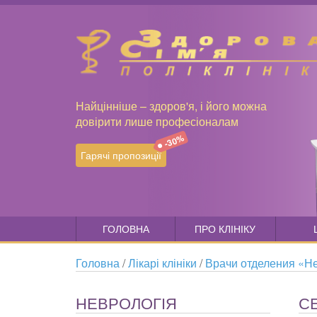
Найцінніше – здоров'я, і його можна
довірити лише професіоналам
-30%
Гарячі пропозиції
ГОЛОВНА
ПРО КЛІНІКУ
Головна
/
Лікарі клініки
/
Врачи отделения «Н
НЕВРОЛОГІЯ
С