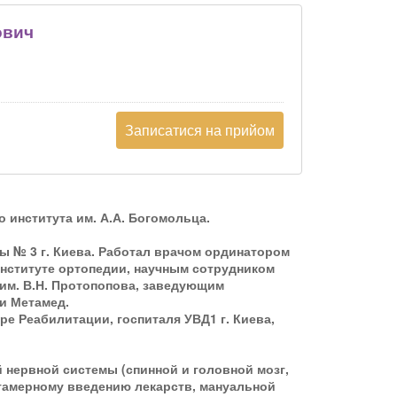
ович
Записатися на прийом
 института им. А.А. Богомольца.
ы № 3 г. Киева. Работал врачом ординатором
институте ортопедии, научным сотрудником
им. В.Н. Протопопова, заведующим
и Метамед.
е Реабилитации, госпиталя УВД1 г. Киева,
 нервной системы (спинной и головной мозг,
тамерному введению лекарств, мануальной