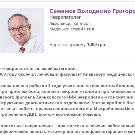
Семенюк Володимир Григор
Невропатолог
Лікар вищої категорії
Медичний стаж
41 год
Вартість прийому
1000 грн.
ч-невропатолог высшей категории.
983 году окончил лечебный факультет Киевского медицинского
направлению работал 3 года участковым терапевтом больниц
тра проблем боли, клиники нейровегетологии при Киевском 
вского филиала Харьковского НИИ неврологии и психиатрии 
структивно-диагностическим отделением Центра проблем бол
ет опыт работы врачом невропатологом в Межрайонном Центр
тра лечения ДЦП, врачом неотложной помощи.
оритетные направления – диагностика и лечение заболеваний
иферические нервы), метамерной иглорефлексотерапии и ме