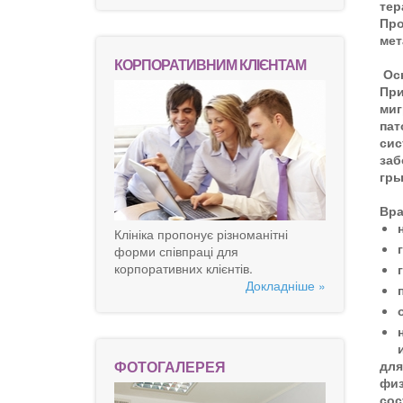
тер
Про
мет
КОРПОРАТИВНИМ КЛІЄНТАМ
Осн
При
миг
пат
сис
заб
гры
Вра
Клініка пропонує різноманітні
форми співпраці для
корпоративних клієнтів.
Докладніше »
ФОТОГАЛЕРЕЯ
для
физ
сос