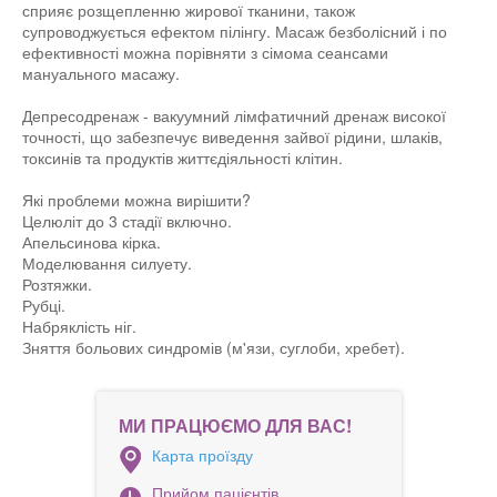
сприяє розщепленню жирової тканини, також
супроводжується ефектом пілінгу. Масаж безболісний і по
ефективності можна порівняти з сімома сеансами
мануального масажу.
Депресодренаж - вакуумний лімфатичний дренаж високої
точності, що забезпечує виведення зайвої рідини, шлаків,
токсинів та продуктів життєдіяльності клітин.
Які проблеми можна вирішити?
Целюліт до 3 стадії включно.
Апельсинова кірка.
Моделювання силуету.
Розтяжки.
Рубці.
Набряклість ніг.
Зняття больових синдромів (м'язи, суглоби, хребет).
МИ ПРАЦЮЄМО ДЛЯ ВАС!
Карта проїзду
Прийом пацієнтів