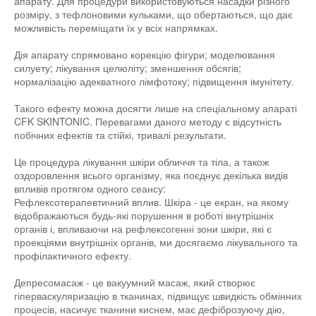
апарату. Для процедури використовуються насадки різного
розміру, з тефлоновими кульками, що обертаються, що дає
можливість переміщати їх у всіх напрямках.
Дія апарату спрямовано корекцію фігури; моделювання
силуету; лікування целюліту; зменшення обсягів;
нормалізацію адекватного лімфотоку; підвищення імунітету.
Такого ефекту можна досягти лише на спеціальному апараті
CFK SKINTONIC. Перевагами даного методу є відсутність
побічних ефектів та стійкі, тривалі результати.
Це процедура лікування шкіри обличчя та тіла, а також
оздоровлення всього організму, яка поєднує декілька видів
впливів протягом одного сеансу:
Рефлексотерапевтичний вплив. Шкіра - це екран, на якому
відображаються будь-які порушення в роботі внутрішніх
органів і, впливаючи на рефлексогенні зони шкіри, які є
проекціями внутрішніх органів, ми досягаємо лікувального та
профілактичного ефекту.
Депресомасаж - це вакуумний масаж, який створює
гіперваскуляризацію в тканинах, підвищує швидкість обмінних
процесів, насичує тканини киснем, має дефіброзуючу дію,