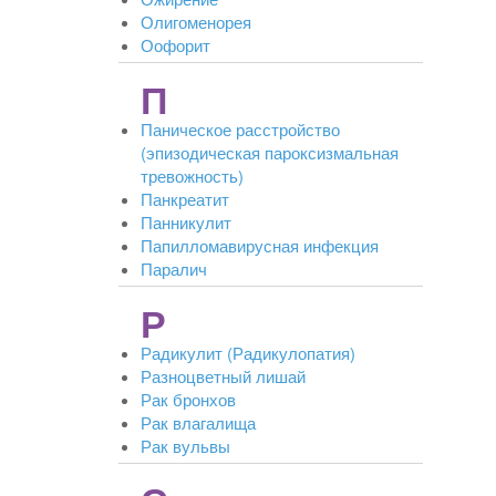
Олигоменорея
Оофорит
П
Паническое расстройство
(эпизодическая пароксизмальная
тревожность)
Панкреатит
Панникулит
Папилломавирусная инфекция
Паралич
Р
Радикулит (Радикулопатия)
Разноцветный лишай
Рак бронхов
Рак влагалища
Рак вульвы