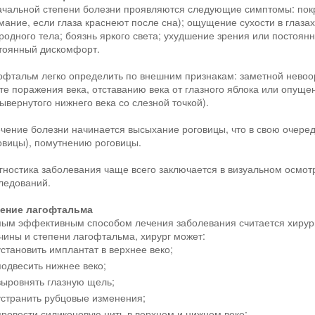
ачальной степени болезни проявляются следующие симптомы: покр
мание, если глаза краснеют после сна); ощущение сухости в глаза
родного тела; боязнь яркого света; ухудшение зрения или постоя
тоянный дискомфорт.
офтальм легко определить по внешним признакам: заметной нево
те поражения века, отставанию века от глазного яблока или опуще
вывернутого нижнего века со слезной точкой).
ечение болезни начинается высыхание роговицы, что в свою очеред
овицы), помутнению роговицы.
гностика заболевания чаще всего заключается в визуальном осмо
ледований.
ение лагофтальма
ым эффективным способом лечения заболевания считается хирург
чины и степени лагофтальма, хирург может:
установить имплантат в верхнее веко;
подвесить нижнее веко;
выровнять глазную щель;
устранить рубцовые изменения;
провести силиконовую нить в верхнем и нижнем веке;