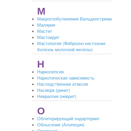
М
Макроглобулинемия Вальденстрема
Малярия
Мастит
Мастоидит
Мастопатия (Фиброзно-кистозная
болезнь молочной железы)
Н
Нарколепсия
Наркотическая зависимость
Наследственная атаксия
Насморк (ринит)
Невралгия (неврит)
О
Облитерирующий эндартериит
Облысение (Алопеция)
Ожирение