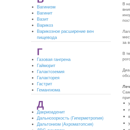
В н
Вагинизм
вни
Вагинит
ино
Вазит
пос
Варикоз
Варикозное расширение вен
Лаг
мес
пищевода
за 
Г
В т
рог
Газовая гангрена
Гайморит
Диа
Галактоземия
обс
Галакторея
Гастрит
Леч
Гемангиома
Сам
при
Д
Дакриоаденит
Дальнозоркость (Гиперметропия)
Дальтонизм (Ахроматопсия)
ДВС-синдром