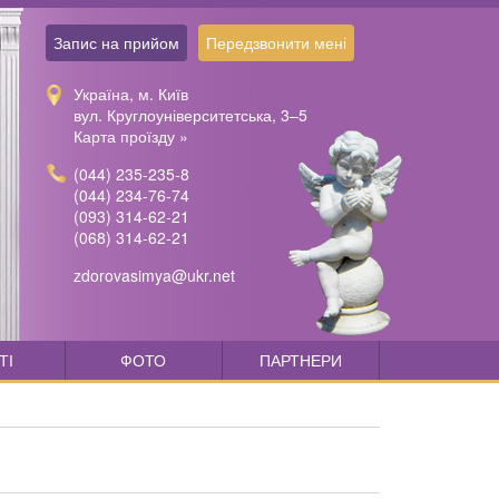
Запис на прийом
Передзвонити мені
Україна, м. Київ
вул. Круглоуніверситетська, 3–5
Карта проїзду »
(044) 235-235-8
(044) 234-76-74
(093) 314-62-21
(068) 314-62-21
zdorovasimya@ukr.net
ТІ
ФОТО
ПАРТНЕРИ