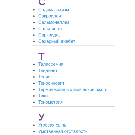
С
Садомазохизм
Сакроилеит
Сальмонеллез
Сальпингит
Саркоидоз
Сахарный диабет
Т
Талассемия
Тендинит
Тениоз
Теносиновит
Термические и химические ожоги
Тики
Тонометрия
У
Угревая сыпь
Умственная отсталость