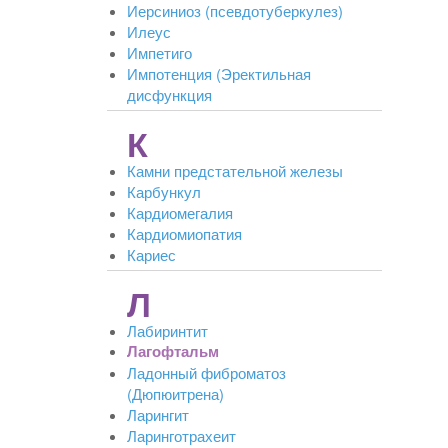
Иерсиниоз (псевдотуберкулез)
Илеус
Импетиго
Импотенция (Эректильная
дисфункция
К
Камни предстательной железы
Карбункул
Кардиомегалия
Кардиомиопатия
Кариес
Л
Лабиринтит
Лагофтальм
Ладонный фиброматоз
(Дюпюитрена)
Ларингит
Ларинготрахеит