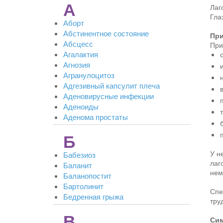
А
Лаг
Гла
Аборт
Абстинентное состояние
При
Абсцесс
При
Агалактия
Агнозия
Агранулоцитоз
Адгезивный капсулит плеча
Аденовирусные инфекции
Аденоиды
Аденома простаты
Б
У н
Бабезиоз
лаг
Баланит
нем
Баланопостит
Бартолинит
Спе
Бедренная грыжа
тру
В
Си