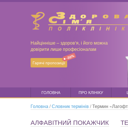
Найцінніше – здоров'я, і його можна
довірити лише професіоналам
-30%
Гарячі пропозиції
ГОЛОВНА
ПРО КЛІНІКУ
Головна
/
Словник термінів
/
Термин «Лагоф
АЛФАВІТНИЙ ПОКАЖЧИК
Т