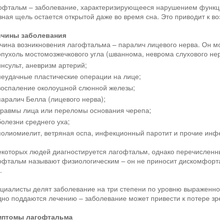
офтальм – заболевание, характеризирующееся нарушением функци
зная щель остается открытой даже во время сна. Это приводит к 
чины заболевания
чина возникновения лагофтальма – паралич лицевого нерва. Он мо
опухоль мостомозжечкового угла (шваннома, неврома слухового нер
инсульт, аневризм артерий;
неудачные пластические операции на лице;
воспаление околоушной слюнной железы;
паралич Белла (лицевого нерва);
травмы лица или переломы основания черепа;
болезни среднего уха;
полиомиелит, ветряная оспа, инфекционный паротит и прочие инф
екоторых людей диагностируется лагофтальм, однако перечисленн
офтальм называют физиологическим – он не приносит дискомфорта 
.
циалисты делят заболевание на три степени по уровню выраженн
дно поддаются лечению – заболевание может привести к потере зр
мптомы лагофтальма