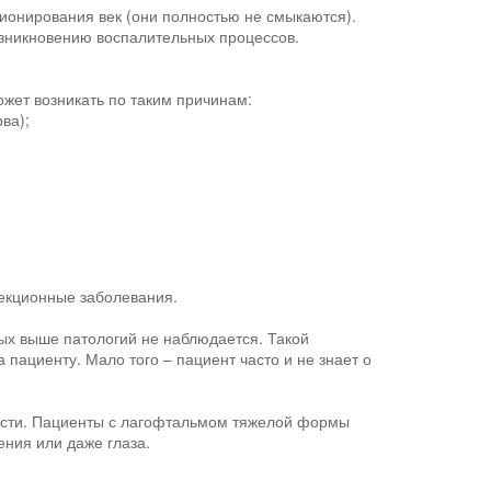
онирования век (они полностью не смыкаются).
возникновению воспалительных процессов.
жет возникать по таким причинам:
ва);
екционные заболевания.
ых выше патологий не наблюдается. Такой
пациенту. Мало того – пациент часто и не знает о
ости. Пациенты с лагофтальмом тяжелой формы
ения или даже глаза.