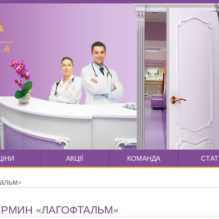
ЦІНИ
АКЦІЇ
КОМАНДА
СТАТ
тальм»
ЕРМИН «ЛАГОФТАЛЬМ»