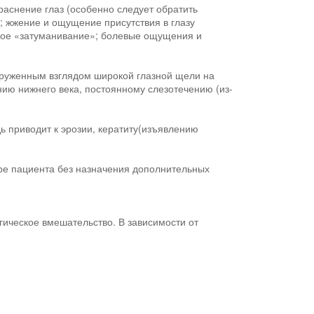
аснение глаз (особенно следует обратить
х; жжение и ощущение присутствия в глазу
нное «затуманивание»; болевые ощущения и
оруженным взглядом широкой глазной щели на
нию нижнего века, постоянному слезотечению (из-
ь приводит к эрозии, кератиту(изъявлению
тре пациента без назначения дополнительных
ическое вмешательство. В зависимости от