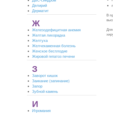
Делирий
Дерматит
В п
Ж
выс
Для
Железодефицитная анемия
хир
Желтая лихорадка
Желтуха
Желчекаменная болезнь
Женское бесплодие
Жировой гепатоз печени
З
Заворот кишок
Заикание (запинание)
Запор
Зубной камень
И
Игромания