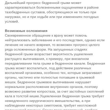
Дальнейший прогресс бедренной грыжи может
характеризоваться болезненными ощущениями в районе
тазобедренных суставов, обостряющиеся не только при
нагрузках, но и при ходьбе или при изменениях погодных
условий.
Возможные осложнения
Своевременное обращение к врачу может помочь
нейтрализовать заболевание и его последствия, однако если
лечение не начато вовремя, то возможен прогресс целого
ряда осложненных форм. На запущенных стадиях
бедренной грыжи возрастает вероятность ущемления
растущего выпячивания, к примеру, при внезапном
передавливании тела грыжи в бедренном канале. Бедренная
грыжа может воспалиться, под действием различных
воспалений организма, особенно тех, которые затрагивают
органы, частично или полностью попавшие в грыжевой
мешок. Бедренное грыжевое выпячивание нарушает
нормальное расположение внутренних органов, поэтому
возможно развитие копростаза, за счет застойных скоплений
кала в толстой кишке.Ущемленная бедренная грыжа требует
немедленного хирургического вмешательства, а при
наблюдении некоторых симптомов, требует неотложной
медицинской помощи. Среди таких проявлений, особого