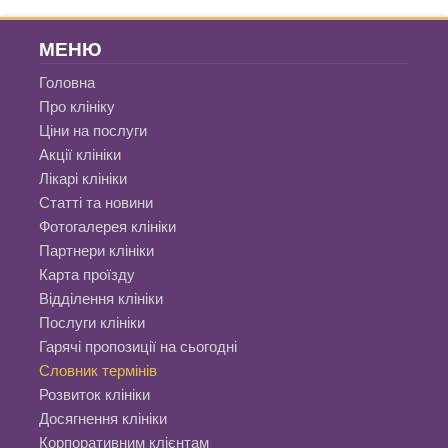
МЕНЮ
Головна
Про клініку
Ціни на послуги
Акції клініки
Лікарі клініки
Статті та новини
Фотогалерея клініки
Партнери клініки
Карта проїзду
Відділення клініки
Послуги клініки
Гарячі пропозиції на сьогодні
Словник термінів
Розвиток клініки
Досягнення клініки
Корпоративним клієнтам