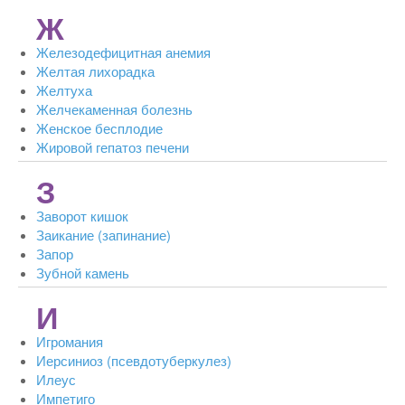
Ж
Железодефицитная анемия
Желтая лихорадка
Желтуха
Желчекаменная болезнь
Женское бесплодие
Жировой гепатоз печени
З
Заворот кишок
Заикание (запинание)
Запор
Зубной камень
И
Игромания
Иерсиниоз (псевдотуберкулез)
Илеус
Импетиго