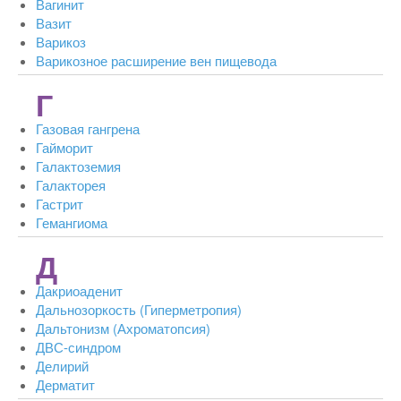
Вагинит
Вазит
Варикоз
Варикозное расширение вен пищевода
Г
Газовая гангрена
Гайморит
Галактоземия
Галакторея
Гастрит
Гемангиома
Д
Дакриоаденит
Дальнозоркость (Гиперметропия)
Дальтонизм (Ахроматопсия)
ДВС-синдром
Делирий
Дерматит