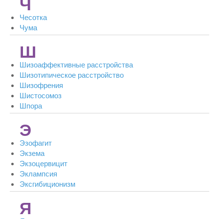
Ч
Чесотка
Чума
Ш
Шизоаффективные расстройства
Шизотипическое расстройство
Шизофрения
Шистосомоз
Шпора
Э
Эзофагит
Экзема
Экзоцервицит
Эклампсия
Эксгибиционизм
Я