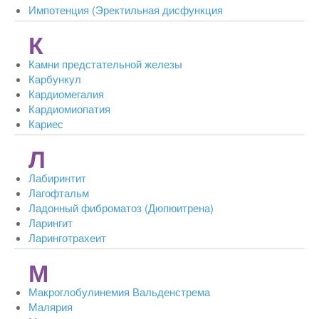
Импотенция (Эректильная дисфункция
К
Камни предстательной железы
Карбункул
Кардиомегалия
Кардиомиопатия
Кариес
Л
Лабиринтит
Лагофтальм
Ладонный фиброматоз (Дюпюитрена)
Ларингит
Ларинготрахеит
М
Макроглобулинемия Вальденстрема
Малярия