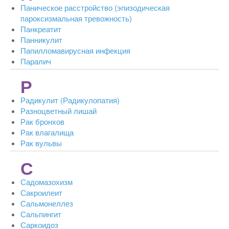
Паническое расстройство (эпизодическая
пароксизмальная тревожность)
Панкреатит
Панникулит
Папилломавирусная инфекция
Паралич
Р
Радикулит (Радикулопатия)
Разноцветный лишай
Рак бронхов
Рак влагалища
Рак вульвы
С
Садомазохизм
Сакроилеит
Сальмонеллез
Сальпингит
Саркоидоз