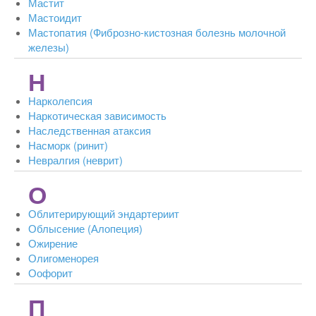
Мастит
Мастоидит
Мастопатия (Фиброзно-кистозная болезнь молочной
железы)
Н
Нарколепсия
Наркотическая зависимость
Наследственная атаксия
Насморк (ринит)
Невралгия (неврит)
О
Облитерирующий эндартериит
Облысение (Алопеция)
Ожирение
Олигоменорея
Оофорит
П