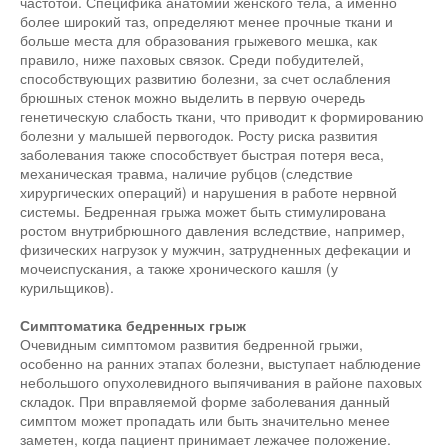
частотой. Специфика анатомии женского тела, а именно
более широкий таз, определяют менее прочные ткани и
больше места для образования грыжевого мешка, как
правило, ниже паховых связок. Среди побудителей,
способствующих развитию болезни, за счет ослабления
брюшных стенок можно выделить в первую очередь
генетическую слабость ткани, что приводит к формированию
болезни у малышей первогодок. Росту риска развития
заболевания также способствует быстрая потеря веса,
механическая травма, наличие рубцов (следствие
хирургических операций) и нарушения в работе нервной
системы. Бедренная грыжа может быть стимулирована
ростом внутрибрюшного давления вследствие, например,
физических нагрузок у мужчин, затрудненных дефекации и
мочеиспускания, а также хронического кашля (у
курильщиков).
Симптоматика бедренных грыж
Очевидным симптомом развития бедренной грыжи,
особенно на ранних этапах болезни, выступает наблюдение
небольшого опухолевидного выпячивания в районе паховых
складок. При вправляемой форме заболевания данный
симптом может пропадать или быть значительно менее
заметен, когда пациент принимает лежачее положение.