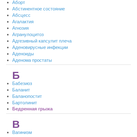
Аборт
Абстинентное состояние
Абсцесс
Агалактия
Агнозия
Агранулоцитоз
Адгезивный капсулит плеча
Аденовирусные инфекции
Аденоиды
Аденома простаты
Б
Бабезиоз
Баланит
Баланопостит
Бартолинит
Бедренная грыжа
В
Вагинизм