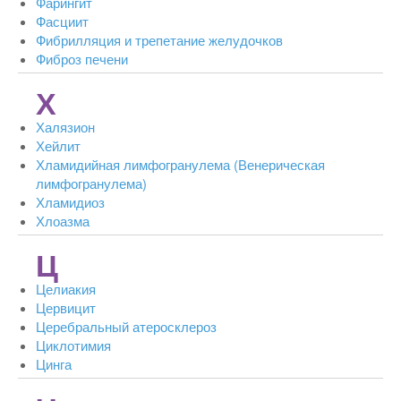
Фарингит
Фасциит
Фибрилляция и трепетание желудочков
Фиброз печени
Х
Халязион
Хейлит
Хламидийная лимфогранулема (Венерическая
лимфогранулема)
Хламидиоз
Хлоазма
Ц
Целиакия
Цервицит
Церебральный атеросклероз
Циклотимия
Цинга