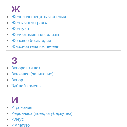
Ж
Железодефицитная анемия
Желтая лихорадка
Желтуха
Желчекаменная болезнь
Женское бесплодие
Жировой гепатоз печени
З
Заворот кишок
Заикание (запинание)
Запор
Зубной камень
И
Игромания
Иерсиниоз (псевдотуберкулез)
Илеус
Импетиго