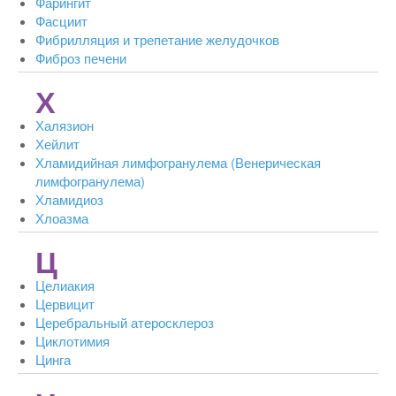
Фарингит
Фасциит
Фибрилляция и трепетание желудочков
Фиброз печени
Х
Халязион
Хейлит
Хламидийная лимфогранулема (Венерическая
лимфогранулема)
Хламидиоз
Хлоазма
Ц
Целиакия
Цервицит
Церебральный атеросклероз
Циклотимия
Цинга