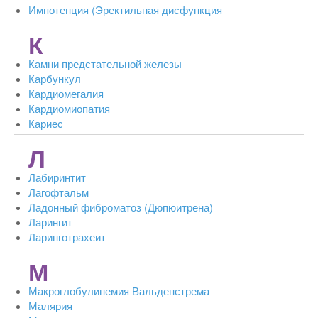
Импотенция (Эректильная дисфункция
К
Камни предстательной железы
Карбункул
Кардиомегалия
Кардиомиопатия
Кариес
Л
Лабиринтит
Лагофтальм
Ладонный фиброматоз (Дюпюитрена)
Ларингит
Ларинготрахеит
М
Макроглобулинемия Вальденстрема
Малярия