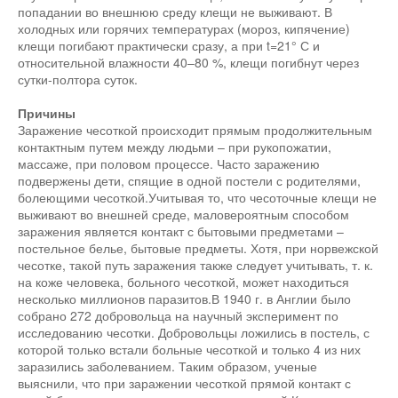
попадании во внешнюю среду клещи не выживают. В
холодных или горячих температурах (мороз, кипячение)
клещи погибают практически сразу, а при t=21° С и
относительной влажности 40–80 %, клещи погибнут через
сутки-полтора суток.
Причины
Заражение чесоткой происходит прямым продолжительным
контактным путем между людьми – при рукопожатии,
массаже, при половом процессе. Часто заражению
подвержены дети, спящие в одной постели с родителями,
болеющими чесоткой.Учитывая то, что чесоточные клещи не
выживают во внешней среде, маловероятным способом
заражения является контакт с бытовыми предметами –
постельное белье, бытовые предметы. Хотя, при норвежской
чесотке, такой путь заражения также следует учитывать, т. к.
на коже человека, больного чесоткой, может находиться
несколько миллионов паразитов.В 1940 г. в Англии было
собрано 272 добровольца на научный эксперимент по
исследованию чесотки. Добровольцы ложились в постель, с
которой только встали больные чесоткой и только 4 из них
заразились заболеванием. Таким образом, ученые
выяснили, что при заражении чесоткой прямой контакт с