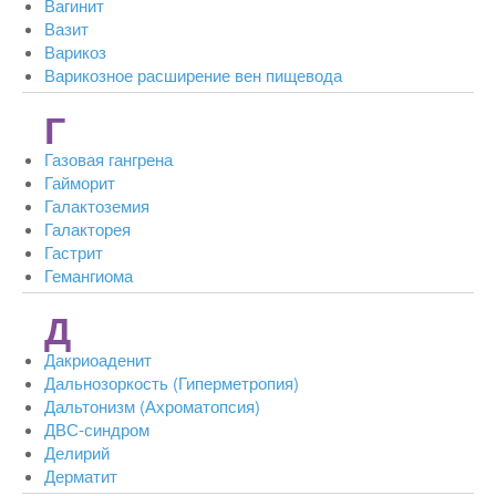
Вагинит
Вазит
Варикоз
Варикозное расширение вен пищевода
Г
Газовая гангрена
Гайморит
Галактоземия
Галакторея
Гастрит
Гемангиома
Д
Дакриоаденит
Дальнозоркость (Гиперметропия)
Дальтонизм (Ахроматопсия)
ДВС-синдром
Делирий
Дерматит