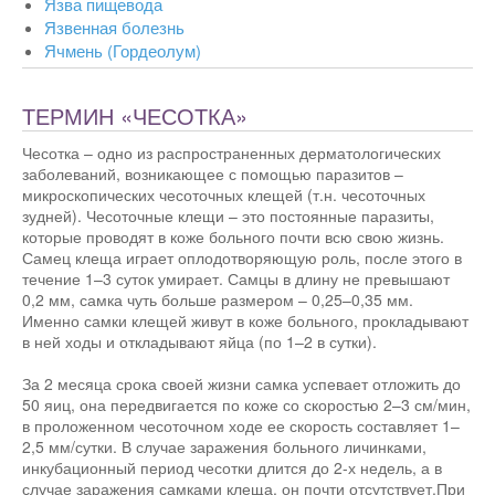
Язва пищевода
Язвенная болезнь
Ячмень (Гордеолум)
ТЕРМИН «ЧЕСОТКА»
Чесотка – одно из распространенных дерматологических
заболеваний, возникающее с помощью паразитов –
микроскопических чесоточных клещей (т.н. чесоточных
зудней). Чесоточные клещи – это постоянные паразиты,
которые проводят в коже больного почти всю свою жизнь.
Самец клеща играет оплодотворяющую роль, после этого в
течение 1–3 суток умирает. Самцы в длину не превышают
0,2 мм, самка чуть больше размером – 0,25–0,35 мм.
Именно самки клещей живут в коже больного, прокладывают
в ней ходы и откладывают яйца (по 1–2 в сутки).
За 2 месяца срока своей жизни самка успевает отложить до
50 яиц, она передвигается по коже со скоростью 2–3 см/мин,
в проложенном чесоточном ходе ее скорость составляет 1–
2,5 мм/сутки. В случае заражения больного личинками,
инкубационный период чесотки длится до 2-х недель, а в
случае заражения самками клеща, он почти отсутствует.При