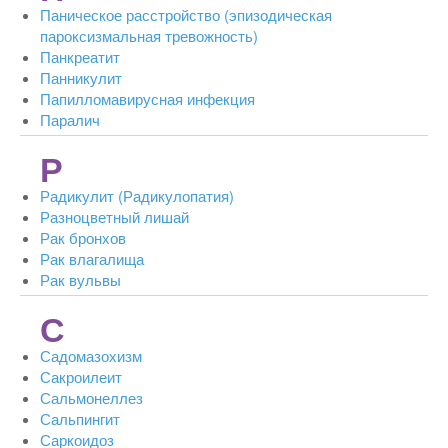
Паническое расстройство (эпизодическая
пароксизмальная тревожность)
Панкреатит
Панникулит
Папилломавирусная инфекция
Паралич
Р
Радикулит (Радикулопатия)
Разноцветный лишай
Рак бронхов
Рак влагалища
Рак вульвы
С
Садомазохизм
Сакроилеит
Сальмонеллез
Сальпингит
Саркоидоз