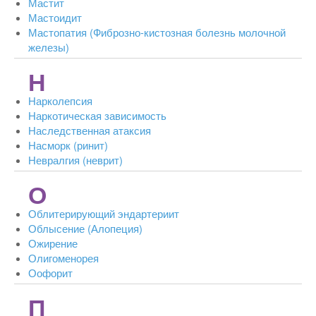
Мастит
Мастоидит
Мастопатия (Фиброзно-кистозная болезнь молочной
железы)
Н
Нарколепсия
Наркотическая зависимость
Наследственная атаксия
Насморк (ринит)
Невралгия (неврит)
О
Облитерирующий эндартериит
Облысение (Алопеция)
Ожирение
Олигоменорея
Оофорит
П