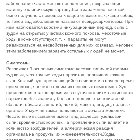
заболевания часто мешают осложнения, покрывающие
истинную клиническую картину.Если заражение чесоткой
было получено с помощью клещей от животных, чаще собак,
то такой вид заболевания называют псевдосаркоптозом. При
нем наблюдается короткий инкубационный период, сыпь с
зудом на открытых участках кожного покрова. Чесоточные
ходы в коже отсутствуют, т. к. паразиты не могут
размножаться на несвойственных для них хозяевах. Человек
этим заболеванием заразить остальных людей не может.
Симптомы
Различают 3 основных симптома чесотки типичной формы:
зуд кожи, чесоточные ходы паразитов, первичная кожная
сыпь.Кожный зуд, проявляющийся вечером и в ночное время
при чесотке, является одним из основных симптомов. Зуд
проявляется в такое время из-за суточного ритма активности
паразитов.Высыпания у больного появляются в кистевой
области, области запястий, локтей, живота, ягодиц, половых
органов. У мужчин также появляются в области мошонки.
Чесоточные высыпания имеют вид расчесов, узелковой
сыпи, кровянистых корочек.На проявление сыпи влияет не
количество возбудителей, а аллергическая реакция
организма на продукты их жизнедеятельности.Ходы,
проводимые клещами в коже, прямые или немного изогнуты,