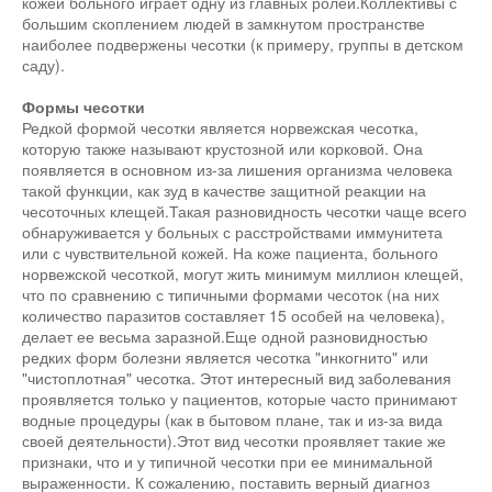
кожей больного играет одну из главных ролей.Коллективы с
большим скоплением людей в замкнутом пространстве
наиболее подвержены чесотки (к примеру, группы в детском
саду).
Формы чесотки
Редкой формой чесотки является норвежская чесотка,
которую также называют крустозной или корковой. Она
появляется в основном из-за лишения организма человека
такой функции, как зуд в качестве защитной реакции на
чесоточных клещей.Такая разновидность чесотки чаще всего
обнаруживается у больных с расстройствами иммунитета
или с чувствительной кожей. На коже пациента, больного
норвежской чесоткой, могут жить минимум миллион клещей,
что по сравнению с типичными формами чесоток (на них
количество паразитов составляет 15 особей на человека),
делает ее весьма заразной.Еще одной разновидностью
редких форм болезни является чесотка "инкогнито" или
"чистоплотная" чесотка. Этот интересный вид заболевания
проявляется только у пациентов, которые часто принимают
водные процедуры (как в бытовом плане, так и из-за вида
своей деятельности).Этот вид чесотки проявляет такие же
признаки, что и у типичной чесотки при ее минимальной
выраженности. К сожалению, поставить верный диагноз