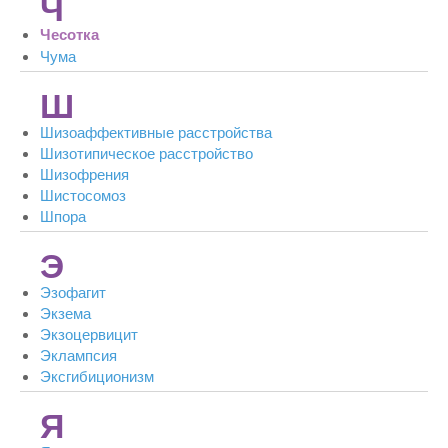
Ч
Чесотка
Чума
Ш
Шизоаффективные расстройства
Шизотипическое расстройство
Шизофрения
Шистосомоз
Шпора
Э
Эзофагит
Экзема
Экзоцервицит
Эклампсия
Эксгибиционизм
Я