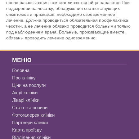
после расчесывания там скапливаются яйца паразитов.При
подозрении на чесотку, обнаружении соответствующих
симптомов и признаков, необходимо своевременное
лечение. Должна проводиться обязательная профилактика
чесотки, а ее лечение обязано проводится больными только
под наблюдением врача. Больные, проживающие вместе,
обязаны проводить лечение одновременно.
МЕНЮ
Головна
Про клініку
Ціни на послуги
Акції клініки
Лікарі клініки
Статті та новини
Фотогалерея клініки
Партнери клініки
Карта проїзду
Відділення клініки