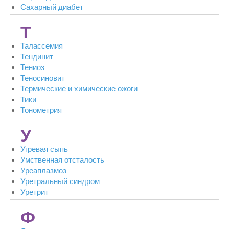
Сахарный диабет
Т
Талассемия
Тендинит
Тениоз
Теносиновит
Термические и химические ожоги
Тики
Тонометрия
У
Угревая сыпь
Умственная отсталость
Уреаплазмоз
Уретральный синдром
Уретрит
Ф