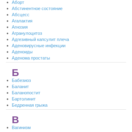
Аборт
Абстинентное состояние
Абсцесс
Агалактия
Агнозия
Агранулоцитоз
Адгезивный капсулит плеча
Аденовирусные инфекции
Аденоиды
Аденома простаты
Б
Бабезиоз
Баланит
Баланопостит
Бартолинит
Бедренная грыжа
В
Вагинизм