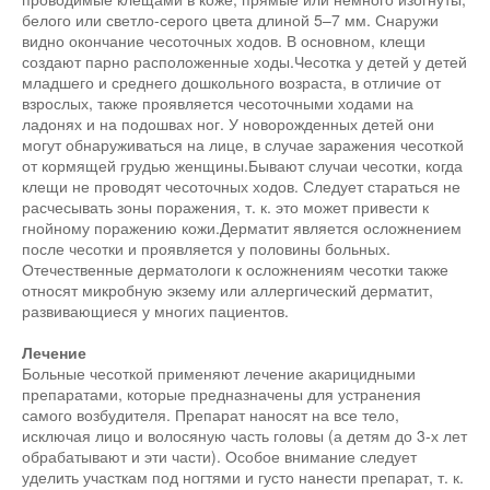
белого или светло-серого цвета длиной 5–7 мм. Снаружи
видно окончание чесоточных ходов. В основном, клещи
создают парно расположенные ходы.Чесотка у детей у детей
младшего и среднего дошкольного возраста, в отличие от
взрослых, также проявляется чесоточными ходами на
ладонях и на подошвах ног. У новорожденных детей они
могут обнаруживаться на лице, в случае заражения чесоткой
от кормящей грудью женщины.Бывают случаи чесотки, когда
клещи не проводят чесоточных ходов. Следует стараться не
расчесывать зоны поражения, т. к. это может привести к
гнойному поражению кожи.Дерматит является осложнением
после чесотки и проявляется у половины больных.
Отечественные дерматологи к осложнениям чесотки также
относят микробную экзему или аллергический дерматит,
развивающиеся у многих пациентов.
Лечение
Больные чесоткой применяют лечение акарицидными
препаратами, которые предназначены для устранения
самого возбудителя. Препарат наносят на все тело,
исключая лицо и волосяную часть головы (а детям до 3-х лет
обрабатывают и эти части). Особое внимание следует
уделить участкам под ногтями и густо нанести препарат, т. к.