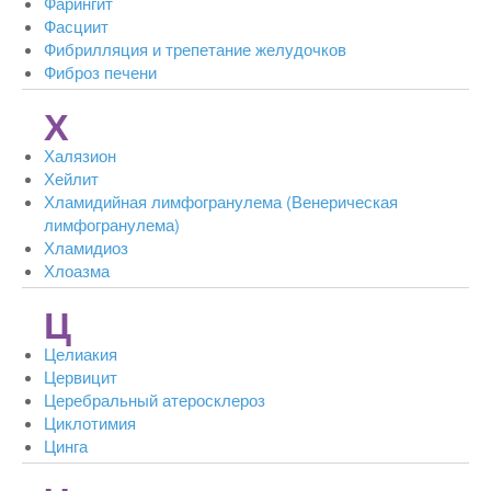
Фарингит
Фасциит
Фибрилляция и трепетание желудочков
Фиброз печени
Х
Халязион
Хейлит
Хламидийная лимфогранулема (Венерическая
лимфогранулема)
Хламидиоз
Хлоазма
Ц
Целиакия
Цервицит
Церебральный атеросклероз
Циклотимия
Цинга