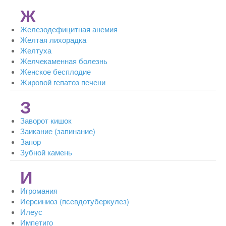
Ж
Железодефицитная анемия
Желтая лихорадка
Желтуха
Желчекаменная болезнь
Женское бесплодие
Жировой гепатоз печени
З
Заворот кишок
Заикание (запинание)
Запор
Зубной камень
И
Игромания
Иерсиниоз (псевдотуберкулез)
Илеус
Импетиго