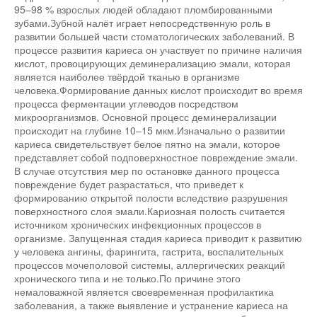
95–98 % взрослых людей обладают пломбированными
зубами.Зубной налёт играет непосредственную роль в
развитии большей части стоматологических заболеваний. В
процессе развития кариеса он участвует по причине наличия
кислот, провоцирующих деминерализацию эмали, которая
является наиболее твёрдой тканью в организме
человека.Формирование данных кислот происходит во время
процесса ферментации углеводов посредством
микроорганизмов. Основной процесс деминерализации
происходит на глубине 10–15 мкм.Изначально о развитии
кариеса свидетельствует белое пятно на эмали, которое
представляет собой подповерхностное повреждение эмали.
В случае отсутствия мер по остановке данного процесса
повреждение будет разрастаться, что приведет к
формированию открытой полости вследствие разрушения
поверхностного слоя эмали.Кариозная полость считается
источником хронических инфекционных процессов в
организме. Запущенная стадия кариеса приводит к развитию
у человека ангины, фарингита, гастрита, воспалительных
процессов мочеполовой системы, аллергических реакций
хронического типа и не только.По причине этого
немаловажной является своевременная профилактика
заболевания, а также выявление и устранение кариеса на