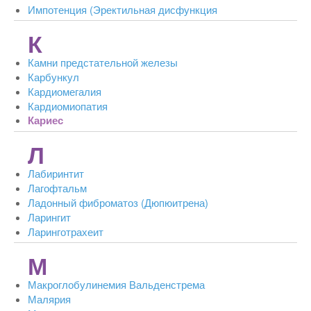
Импотенция (Эректильная дисфункция
К
Камни предстательной железы
Карбункул
Кардиомегалия
Кардиомиопатия
Кариес
Л
Лабиринтит
Лагофтальм
Ладонный фиброматоз (Дюпюитрена)
Ларингит
Ларинготрахеит
М
Макроглобулинемия Вальденстрема
Малярия