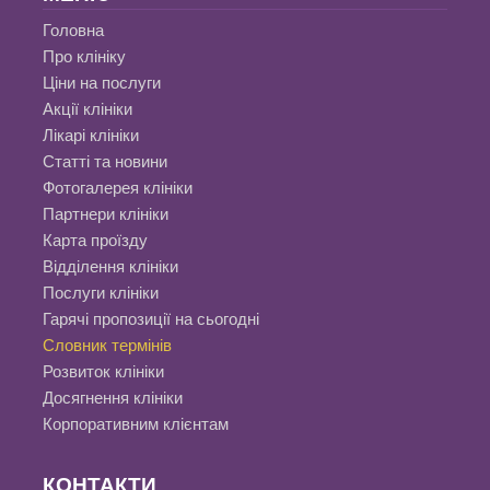
Головна
Про клініку
Ціни на послуги
Акції клініки
Лікарі клініки
Статті та новини
Фотогалерея клініки
Партнери клініки
Карта проїзду
Відділення клініки
Послуги клініки
Гарячі пропозиції на сьогодні
Словник термінів
Розвиток клініки
Досягнення клініки
Корпоративним клієнтам
КОНТАКТИ