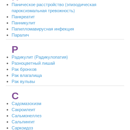
Паническое расстройство (эпизодическая
пароксизмальная тревожность)
Панкреатит
Панникулит
Папилломавирусная инфекция
Паралич
Р
Радикулит (Радикулопатия)
Разноцветный лишай
Рак бронхов
Рак влагалища
Рак вульвы
С
Садомазохизм
Сакроилеит
Сальмонеллез
Сальпингит
Саркоидоз