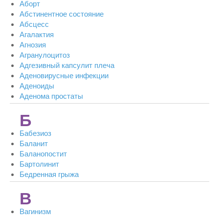
Аборт
Абстинентное состояние
Абсцесс
Агалактия
Агнозия
Агранулоцитоз
Адгезивный капсулит плеча
Аденовирусные инфекции
Аденоиды
Аденома простаты
Б
Бабезиоз
Баланит
Баланопостит
Бартолинит
Бедренная грыжа
В
Вагинизм