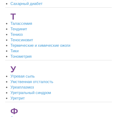
Сахарный диабет
Т
Талассемия
Тендинит
Тениоз
Теносиновит
Термические и химические ожоги
Тики
Тонометрия
У
Угревая сыпь
Умственная отсталость
Уреаплазмоз
Уретральный синдром
Уретрит
Ф