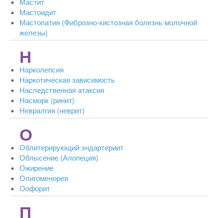
Мастит
Мастоидит
Мастопатия (Фиброзно-кистозная болезнь молочной
железы)
Н
Нарколепсия
Наркотическая зависимость
Наследственная атаксия
Насморк (ринит)
Невралгия (неврит)
О
Облитерирующий эндартериит
Облысение (Алопеция)
Ожирение
Олигоменорея
Оофорит
П