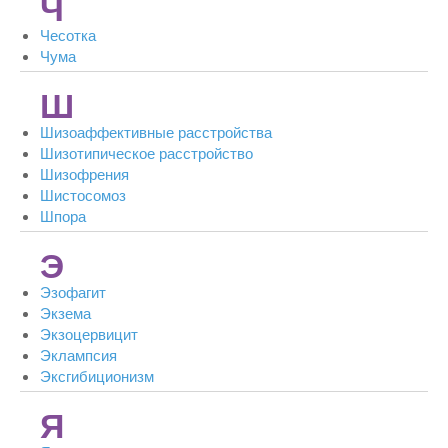
Ч
Чесотка
Чума
Ш
Шизоаффективные расстройства
Шизотипическое расстройство
Шизофрения
Шистосомоз
Шпора
Э
Эзофагит
Экзема
Экзоцервицит
Эклампсия
Эксгибиционизм
Я