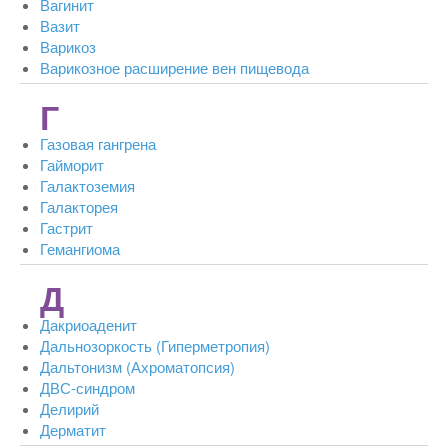
Вагинит
Вазит
Варикоз
Варикозное расширение вен пищевода
Г
Газовая гангрена
Гайморит
Галактоземия
Галакторея
Гастрит
Гемангиома
Д
Дакриоаденит
Дальнозоркость (Гиперметропия)
Дальтонизм (Ахроматопсия)
ДВС-синдром
Делирий
Дерматит