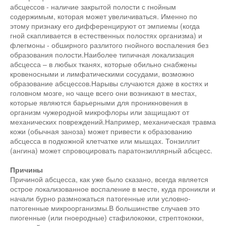
абсцессов - наличие закрытой полости с гнойным
содержимым, которая может увеличиваться. Именно по
этому признаку его дифференцируют от эмпиемы (когда
гной скапливается в естественных полостях организма) и
флегмоны - обширного разлитого гнойного воспаления без
образования полости.Наиболее типичная локализация
абсцесса – в любых тканях, которые обильно снабжены
кровеносными и лимфатическими сосудами, возможно
образование абсцессов.Нарывы случаются даже в костях и
головном мозге, но чаще всего они возникают в местах,
которые являются барьерными для проникновения в
организм чужеродной микрофлоры или защищают от
механических повреждений.Например, механическая травма
кожи (обычная заноза) может привести к образованию
абсцесса в подкожной клетчатке или мышцах. Тонзиллит
(ангина) может спровоцировать паратонзиллярный абсцесс.
Причины
Причиной абсцесса, как уже было сказано, всегда является
острое локализованное воспаление в месте, куда проникли и
начали бурно размножаться патогенные или условно-
патогенные микроорганизмы.В большинстве случаев это
пиогенные (или гноеродные) стафилококки, стрептококки,