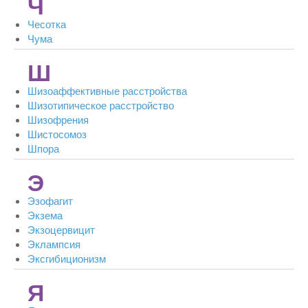
Ч
Чесотка
Чума
Ш
Шизоаффективные расстройства
Шизотипическое расстройство
Шизофрения
Шистосомоз
Шпора
Э
Эзофагит
Экзема
Экзоцервицит
Эклампсия
Эксгибиционизм
Я