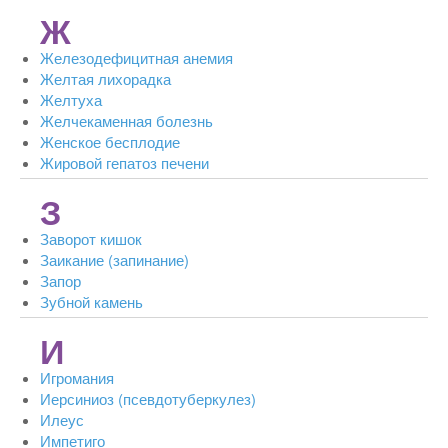
Ж
Железодефицитная анемия
Желтая лихорадка
Желтуха
Желчекаменная болезнь
Женское бесплодие
Жировой гепатоз печени
З
Заворот кишок
Заикание (запинание)
Запор
Зубной камень
И
Игромания
Иерсиниоз (псевдотуберкулез)
Илеус
Импетиго