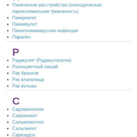
Паническое расстройство (эпизодическая
пароксизмальная тревожность)
Панкреатит
Панникулит
Папилломавирусная инфекция
Паралич
Р
Радикулит (Радикулопатия)
Разноцветный лишай
Рак бронхов
Рак влагалища
Рак вульвы
С
Садомазохизм
Сакроилеит
Сальмонеллез
Сальпингит
Саркоидоз