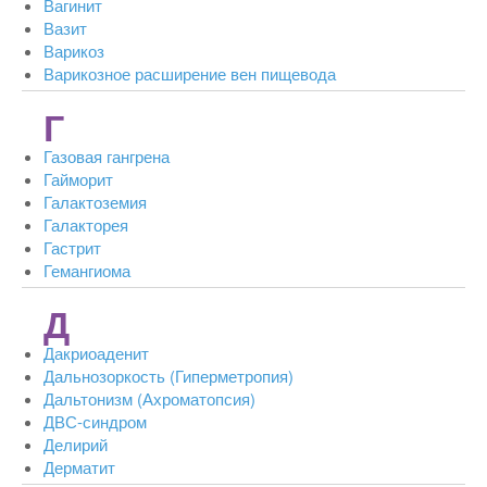
Вагинит
Вазит
Варикоз
Варикозное расширение вен пищевода
Г
Газовая гангрена
Гайморит
Галактоземия
Галакторея
Гастрит
Гемангиома
Д
Дакриоаденит
Дальнозоркость (Гиперметропия)
Дальтонизм (Ахроматопсия)
ДВС-синдром
Делирий
Дерматит