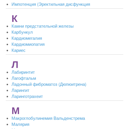
Импотенция (Эректильная дисфункция
К
Камни предстательной железы
Карбункул
Кардиомегалия
Кардиомиопатия
Кариес
Л
Лабиринтит
Лагофтальм
Ладонный фиброматоз (Дюпюитрена)
Ларингит
Ларинготрахеит
М
Макроглобулинемия Вальденстрема
Малярия