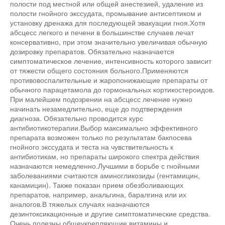
полости под местной или общей анестезией, удаление из
полости гнойного экссудата, промывание антисептиком и
установку дренажа для последующей эвакуации гноя.Хотя
абсцесс легкого и печени в большинстве случаев лечат
консервативно, при этом значительно увеличивая обычную
дозировку препаратов. Обязательно назначается
симптоматическое лечение, интенсивность которого зависит
от тяжести общего состояния больного.Применяются
противовоспалительные и жаропонижающие препараты от
обычного парацетамола до гормональных кортикостероидов.
При малейшем подозрении на абсцесс лечение нужно
начинать незамедлительно, еще до подтверждения
диагноза. Обязательно проводится курс
антибиотикотерапии.Выбор максимально эффективного
препарата возможен только по результатам бакпосева
гнойного экссудата и теста на чувствительность к
антибиотикам, но препараты широкого спектра действия
назначаются немедленно.Лучшими в борьбе с гнойными
заболеваниями считаются аминогликозиды (гентамицин,
канамицин). Также показан прием обезболивающих
препаратов, например, анальгина, баралгина или их
аналогов.В тяжелых случаях назначаются
дезинтоксикационные и другие симптоматические средства.
Очень полезны общеукрепляющие витамины и