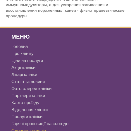
иммунномодуляторы, а для ускорения заживления и
восстановления пораженных тканей - физиотерапевтические
процедуры.
МЕНЮ
Головна
Про клініку
Ціни на послуги
Акції клініки
Лікарі клініки
Статті та новини
Фотогалерея клініки
Партнери клініки
Карта проїзду
Відділення клініки
Послуги клініки
Гарячі пропозиції на сьогодні
Словник термінів