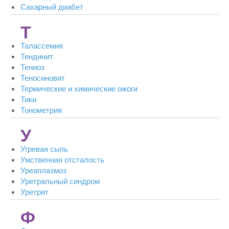
Сахарный диабет
Т
Талассемия
Тендинит
Тениоз
Теносиновит
Термические и химические ожоги
Тики
Тонометрия
У
Угревая сыпь
Умственная отсталость
Уреаплазмоз
Уретральный синдром
Уретрит
Ф