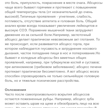
это боль, припухлость, покраснение в месте очага. Абсцессы
чаще всего бывают горячими и протекают с повышением
общей температуры тела (от незначительной до очень
высокой).Типичные проявления - угнетение, слабость,
потливость, отсутствие аппетита и головная боль. Общий
анализ крови всегда показывает увеличение лейкоцитов и
высокую СОЭ. Поражение мышечной ткани затрудняет
движение из-за сильной боли.Например, заглоточный
абсцесс делает практически невозможным акт глотания. То
же происходит, если развивается абсцесс горла, при
котором наблюдается гнусавость и затруднение носового
дыхания, частое попадание пищи в нос и поперхивание.Но
бывают и холодные абсцессы без заметных общих
проявлений, например, при туберкулезе костей и суставов;
при актиномикозе (грибковом заболевании); абсцесс печени
протекает практически бессимптомно. А вот абсцесс мозга
способен спровоцировать не только сильнейшую головную
боль, но и тяжелые психические расстройства.
Осложнения
Часто после самопроизвольного вскрытия абсцессов
остаются пожизненные рубцы. Например, абсцесс зуба
может оставить шрам на щеке и обезобразить лицо на всю
жизнь. Но это не самое страшное, что может произойти.В