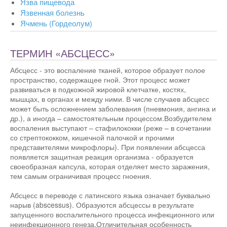
Язва пищевода
Язвенная болезнь
Ячмень (Гордеолум)
ТЕРМИН «АБСЦЕСС»
Абсцесс - это воспаление тканей, которое образует полое
пространство, содержащее гной. Этот процесс может
развиваться в подкожной жировой клетчатке, костях,
мышцах, в органах и между ними. В числе случаев абсцесс
может быть осложнением заболевания (пневмония, ангина и
др.), а иногда – самостоятельным процессом.Возбудителем
воспаления выступают – стафилококки (реже – в сочетании
со стрептококком, кишечной палочкой и прочими
представителями микрофлоры). При появлении абсцесса
появляется защитная реакция организма - образуется
своеобразная капсула, которая отделяет место заражения,
тем самым ограничивая процесс гноения.
Абсцесс в переводе с латинского языка означает буквально
нарыв (abscessus). Образуются абсцессы в результате
запущенного воспалительного процесса инфекционного или
неинфекционного генеза.Отличительная особенность