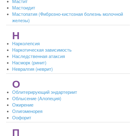
Мастит
Мастоидит
Мастопатия (Фиброзно-кистозная болезнь молочной
железы)
Н
Нарколепсия
Наркотическая зависимость
Наследственная атаксия
Насморк (ринит)
Невралгия (неврит)
О
Облитерирующий эндартериит
Облысение (Алопеция)
Ожирение
Олигоменорея
Оофорит
П