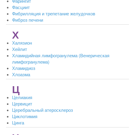
Фарингит
Фасциит
Фибрилляция и трепетание желудочков
Фиброз печени
Х
Халязион
Хейлит
Хламидийная лимфогранулема (Венерическая
лимфогранулема)
Хламидиоз
Хлоазма
Ц
Целиакия
Цервицит
Церебральный атеросклероз
Циклотимия
Цинга