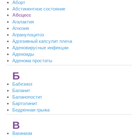
Аборт
Абстинентное состояние
Абсцесс
Агалактия
Агнозия
Агранулоцитоз
Адгезивный капсулит плеча
Аденовирусные инфекции
Аденоиды
Аденома простаты
Б
Бабезиоз
Баланит
Баланопостит
Бартолинит
Бедренная грыжа
В
Вагинизм