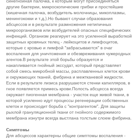
синегнойная палочка, к которым могут присоединяться
другие бактерии, микроскопические грибки и простейшие
(кишечная палочка, возбудитель молочницы, микоплазмы,
менингококки и т.д.).Но бывают случаи образования
абсцессов и в результате размножения нетипичных
микроорганизмов или возбудителей опасных специфических
инфекций. Организм реагирует на это усиленной выработкой
защитных кровяных телец - лейкоцитов и лимфоцитов,
которые с кровью и лимфой "забрасываются" в очаг
воспаления для уничтожения и обезвреживания чужеродных
агентов.В результате этой борьбы образуется и
накапливается гнойный экссудат, который представляет
собой смесь микробной массы, расплавленных клеток крови
и окружающих тканей, фибрина и межтканевой жидкости.
Если в результате лизиса разрушаются стенки капилляров, в
гное появляется примесь крови.Полость абсцесса всегда
окружает пиогенная мембрана - участок еще живой ткани, в
которой усиленно идут процессы регенерации собственных
клеток и происходит борьба с "контрагентом". Для защиты
рыхлой грануляционной ткани от гнойного содержимого
мембрана изнутри всегда выстлана толстым слоем фибрина.
Симптомы
Для абсцессов характерны общие симптомы воспаления -