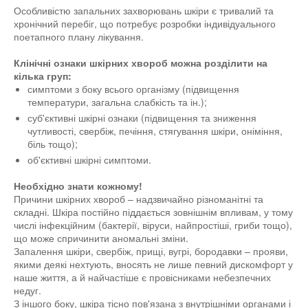
Особливістю запальних захворювань шкіри є тривалий та
хронічний перебіг, що потребує розробки індивідуального
поетапного плану лікування.
Клінічні ознаки шкірних хвороб можна розділити на
кілька груп:
симптоми з боку всього організму (підвищення
температури, загальна слабкість та ін.);
суб'єктивні шкірні ознаки (підвищення та зниження
чутливості, свербіж, печіння, стягування шкіри, оніміння,
біль тощо);
об'єктивні шкірні симптоми.
Необхідно знати кожному!
Причини шкірних хвороб – надзвичайно різноманітні та
складні. Шкіра постійно піддається зовнішнім впливам, у тому
числі інфекційним (бактерії, віруси, найпростіші, гриби тощо),
що може спричинити аномальні зміни.
Запалення шкіри, свербіж, прищі, вугрі, бородавки – прояви,
якими деякі нехтують, вносять не лише певний дискомфорт у
наше життя, а й найчастіше є провісниками небезпечних
недуг.
З іншого боку, шкіра тісно пов'язана з внутрішніми органами і