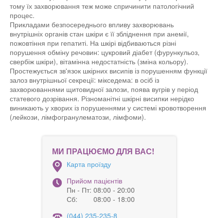
тому їх захворювання теж може спричинити патологічний
процес.
Прикладами безпосереднього впливу захворювань
внутрішніх органів стан шкіри є її збліднення при анемії,
пожовтіння при гепатиті. На шкірі відбиваються різні
порушення обміну речовин: цукровий діабет (фурункульоз,
свербіж шкіри), вітамінна недостатність (зміна кольору).
Простежується зв'язок шкірних висипів із порушенням функції
залоз внутрішньої секреції: мікседема: в осіб із
захворюваннями щитовидної залози, поява вугрів у період
статевого дозрівання. Різноманітні шкірні висипки нерідко
виникають у хворих із порушеннями у системі кровотворення
(лейкози, лімфогранулематози, лімфоми).
МИ ПРАЦЮЄМО ДЛЯ ВАС!
Карта проїзду
Прийом пацієнтів
Пн - Пт:
08:00 - 20:00
Сб:
08:00 - 18:00
(044) 235-235-8