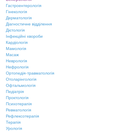
Гастроентерологія
Гінекологія
Дерматологія
Діагностичне відділення
Дієтологія
Інфекційні хвороби
Кардіологія
Мамологія
Масаж
Неврологія
Нефрологія
Ортопедія-травматологія
Отоларінгологія
Офтальмологія
Педіатрія
Проктологія
Психотерапія
Ревматологія
Рефлексотерапія
Терапія
Урологія