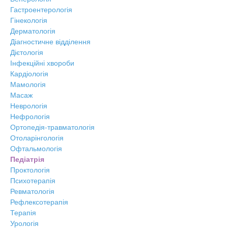
Гастроентерологія
Гінекологія
Дерматологія
Діагностичне відділення
Дієтологія
Інфекційні хвороби
Кардіологія
Мамологія
Масаж
Неврологія
Нефрологія
Ортопедія-травматологія
Отоларінгологія
Офтальмологія
Педіатрія
Проктологія
Психотерапія
Ревматологія
Рефлексотерапія
Терапія
Урологія