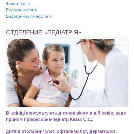
Фізіотерапія
Ендокринологія
Ендокринна гінекологія
ОТДЕЛЕНИЕ «ПЕДІАТРІЯ»
В клініці консультують діточок віком від 5 років, веде
прийом професорка-педіатр Казак С.С.;
дитячі отоларинголог, офтальмолог, дерматолог,