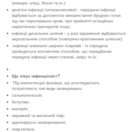
(комари, кліщі, блохи та ін.);
кров'яні інфекції (нетрансмісивні) - передача інфекції
відбувається за допомогою використання брудних голок
під час переливання крові, при прийнятті ін'єкційних
наркотичних препаратів тощо;
інфекції дихальних шляхів – у разі зараження відбувається
аерозольним способом (повітряно-краплинним шляхом);
інфекції зовнішніх шкірних покривів - їх передача
проводиться контактним способом, що передбачає
передачу інфекції через слизові, шкіру та ін.
Що лікує інфекціоніст?
Під компетенцію фахівця, що розглядається,
потрапляють такі види захворювань:
сальмонельози;
ботулізм;
малярія;
черевний та висипний тиф;
аденовірусні захворювання;
скарлатина;