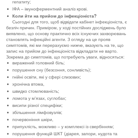
гепатиту;
ІФА – імуноферментний аналіз крові.
Коли йти на прийом до інфекціоніста?
Сьогодні для того, щоб відвідати кабінет інфекціоніста, є
безліч причин. Приміром, у ході постійних досліджень було
виявлено, що основу практично всіх існуючих захворювань
становлять інфекційні агенти. З огляду на це прояв
симптомів, які ми перерахуємо нижче, вказують на те, що
запис на прийом до інфекціоніста відкладати не варто.
Зокрема до симптомів, що потребують уваги, відносяться:
виражений головний біль;
порушення сну (безсоння, сонливість);
гнійні освіти, які у сфері слизових;
хронічна втома,
швидко стомлюваність;
ломота у м'язах, суглобах;
висипи різної специфіки;
збільшення лімфовузлів;
почервоніння шкіри,
припухлість, можливо – у комплексі із свербінням;
порушення функцій ШКТ (діарея, запори, нудота та