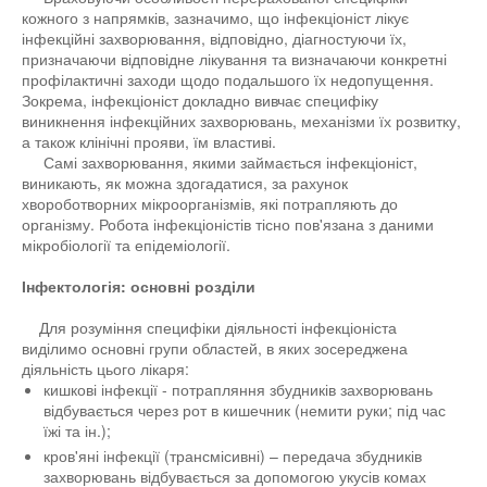
кожного з напрямків, зазначимо, що інфекціоніст лікує
інфекційні захворювання, відповідно, діагностуючи їх,
призначаючи відповідне лікування та визначаючи конкретні
профілактичні заходи щодо подальшого їх недопущення.
Зокрема, інфекціоніст докладно вивчає специфіку
виникнення інфекційних захворювань, механізми їх розвитку,
а також клінічні прояви, їм властиві.
Самі захворювання, якими займається інфекціоніст,
виникають, як можна здогадатися, за рахунок
хвороботворних мікроорганізмів, які потрапляють до
організму. Робота інфекціоністів тісно пов'язана з даними
мікробіології та епідеміології.
Інфектологія: основні розділи
Для розуміння специфіки діяльності інфекціоніста
виділимо основні групи областей, в яких зосереджена
діяльність цього лікаря:
кишкові інфекції - потрапляння збудників захворювань
відбувається через рот в кишечник (немити руки; під час
їжі та ін.);
кров'яні інфекції (трансмісивні) – передача збудників
захворювань відбувається за допомогою укусів комах