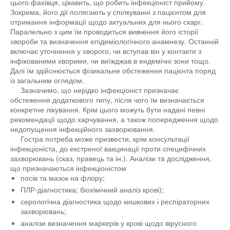
цього фахівця, цікавить, що робить інфекціоніст прийому.
Зокрема, його дії полягають у спілкуванні з пацієнтом для
отримання інформації щодо актуальних для нього скарг.
Паралельно з цим їм проводиться вивчення його історії
хвороби та визначення епідеміологічного анамнезу. Останній
включає уточнення у хворого, чи вступав він у контакти з
інфікованими хворими, чи виїжджав в ендемічні зони тощо.
Далі їм здійснюється фізикальне обстеження пацієнта поряд
із загальним оглядом.
Зазначимо, що нерідко інфекціоніст призначає
обстеження додаткового типу, після чого їм визначається
конкретне лікування. Крім цього можуть бути надані певні
рекомендації щодо харчування, а також попередження щодо
недопущення інфекційного захворювання.
Гостра потреба може призвести, крім консультації
інфекціоніста, до екстреної вакцинації проти специфічних
захворювань (сказ, правець та ін.). Аналізи та дослідження,
що призначаються інфекціоністом
посів та мазок на флору;
ПЛР-діагностика; біохімічний аналіз крові);
серологічна діагностика щодо кишкових і респіраторних
захворювань;
аналізи визначення маркерів у крові щодо вірусного