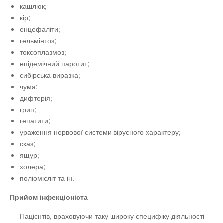
кашлюк;
кір;
енцефаліти;
гельмінтоз;
токсоплазмоз;
епідемічний паротит;
сибірська виразка;
чума;
дифтерія;
грип;
гепатити;
ураження нервової системи вірусного характеру;
сказ;
ящур;
холера;
поліомієліт та ін.
Прийом інфекціоніста
Пацієнтів, враховуючи таку широку специфіку діяльності