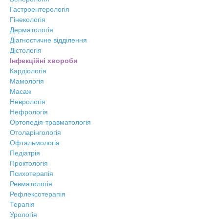
Гастроентерологія
Гінекологія
Дерматологія
Діагностичне відділення
Дієтологія
Інфекційні хвороби
Кардіологія
Мамологія
Масаж
Неврологія
Нефрологія
Ортопедія-травматологія
Отоларінгологія
Офтальмологія
Педіатрія
Проктологія
Психотерапія
Ревматологія
Рефлексотерапія
Терапія
Урологія