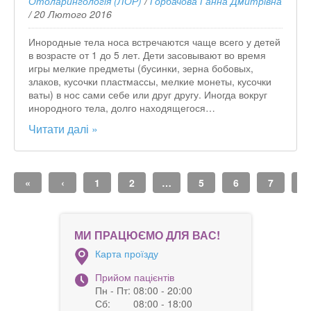
Отоларингологія (ЛОР)
/
Горбачова Ганна Дмитрівна
/
20 Лютого 2016
Инородные тела носа встречаются чаще всего у детей
в возрасте от 1 до 5 лет. Дети засовывают во время
игры мелкие предметы (бусинки, зерна бобовых,
злаков, кусочки пластмассы, мелкие монеты, кусочки
ваты) в нос сами себе или друг другу. Иногда вокруг
инородного тела, долго находящегося…
Читати далі »
«
‹
1
2
…
5
6
7
8
МИ ПРАЦЮЄМО ДЛЯ ВАС!
Карта проїзду
Прийом пацієнтів
Пн - Пт:
08:00 - 20:00
Сб:
08:00 - 18:00