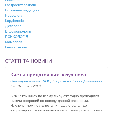
Гастроентерологія
Естетична медицина
Неврологія
Кардіологія
Дієтологія
Ендокринологія
ПСИХОЛОГІЯ
Мамологія
Ревматологія
СТАТТІ ТА НОВИНИ
Кисты придаточных пазух носа
Отоларингологія (ЛОР)
/
Горбачова Ганна Дмитрівна
/
20 Лютого 2016
В ЛОР-клиниках по всему миру ежегодно проводятся
тысячи операций по поводу данной патологии.
Исключением не является и наша страна, где
например киста верхнечелюстной (гайморовой) пазухи