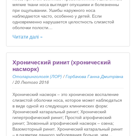
мягкие ткани носа выглядят опухшими и болезненны
при ощупывании. Ушибы наружного носа
наблюдаются часто, особенно у детей. Если
одновременно нарушается целостность слизистой
оболочки полости…
Читати далі »
Хронический ринит (хронический
насморк)
Отоларингологія (ЛОР)
/
Горбачова Ганна Дмитрівна
/
20 Лютого 2016
Хронический насморк – это хроническое воспаление
слизистой оболочки носа, которое может наблюдаться
в виде одной из следующих клинических форм:
Хронический катаральный ринит; Хронический
гипертрофический ринит; Простой атрофический
ринит; Зловонный атрофический насморк – озена;
Вазомоторный ринит. Хронический катаральный ринит
– в развитии данного заболевания больше, чем…