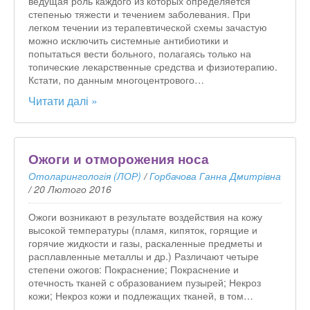
ведущая роль каждого из которых определяется
степенью тяжести и течением заболевания. При
легком течении из терапевтической схемы зачастую
можно исключить системные антибиотики и
попытаться вести больного, полагаясь только на
топические лекарственные средства и физиотерапию.
Кстати, по данным многоцентрового…
Читати далі »
Ожоги и отморожения носа
Отоларингологія (ЛОР)
/
Горбачова Ганна Дмитрівна
/
20 Лютого 2016
Ожоги возникают в результате воздействия на кожу
высокой температуры (пламя, кипяток, горящие и
горячие жидкости и газы, раскаленные предметы и
расплавленные металлы и др.) Различают четыре
степени ожогов: Покраснение; Покраснение и
отечность тканей с образованием пузырей; Некроз
кожи; Некроз кожи и подлежащих тканей, в том…