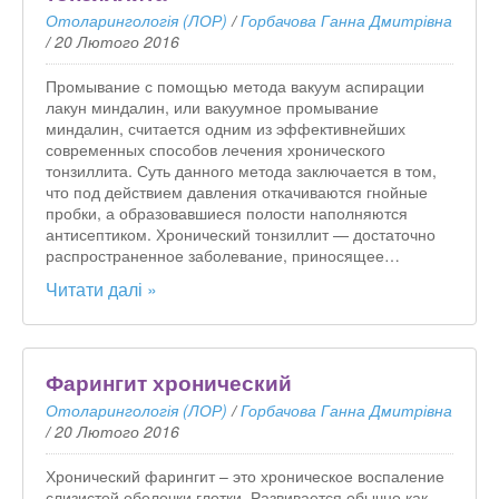
Отоларингологія (ЛОР)
/
Горбачова Ганна Дмитрівна
/
20 Лютого 2016
Промывание с помощью метода вакуум аспирации
лакун миндалин, или вакуумное промывание
миндалин, считается одним из эффективнейших
современных способов лечения хронического
тонзиллита. Суть данного метода заключается в том,
что под действием давления откачиваются гнойные
пробки, а образовавшиеся полости наполняются
антисептиком. Хронический тонзиллит — достаточно
распространенное заболевание, приносящее…
Читати далі »
Фарингит хронический
Отоларингологія (ЛОР)
/
Горбачова Ганна Дмитрівна
/
20 Лютого 2016
Хронический фарингит – это хроническое воспаление
слизистой оболочки глотки. Развивается обычно как