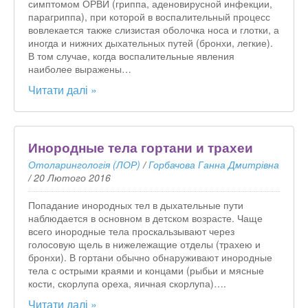
симптомом ОРВИ (гриппа, аденовирусной инфекции,
парагриппа), при которой в воспалительный процесс
вовлекается также слизистая оболочка носа и глотки, а
иногда и нижних дыхательных путей (бронхи, легкие).
В том случае, когда воспалительные явления
наиболее выражены…
Читати далі »
Инородные тела гортани и трахеи
Отоларингологія (ЛОР)
/
Горбачова Ганна Дмитрівна
/
20 Лютого 2016
Попадание инородных тел в дыхательные пути
наблюдается в основном в детском возрасте. Чаще
всего инородные тела проскальзывают через
голосовую щель в нижележащие отделы (трахею и
бронхи). В гортани обычно обнаруживают инородные
тела с острыми краями и концами (рыбьи и мясные
кости, скорлупа ореха, яичная скорлупа)….
Читати далі »