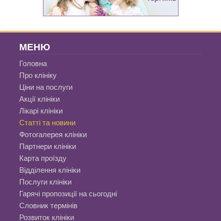
МЕНЮ
Головна
Про клініку
Ціни на послуги
Акції клініки
Лікарі клініки
Статті та новини
Фотогалерея клініки
Партнери клініки
Карта проїзду
Відділення клініки
Послуги клініки
Гарячі пропозиції на сьогодні
Словник термінів
Розвиток клініки