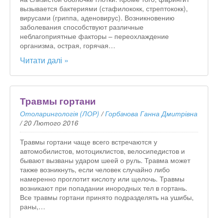
вызывается бактериями (стафилококк, стрептококк),
вирусами (гриппа, аденовирус). Возникновению
заболевания способствуют различные
неблагоприятные факторы – переохлаждение
организма, острая, горячая…
Читати далі »
Травмы гортани
Отоларингологія (ЛОР)
/
Горбачова Ганна Дмитрівна
/
20 Лютого 2016
Травмы гортани чаще всего встречаются у
автомобилистов, мотоциклистов, велосипедистов и
бывают вызваны ударом шеей о руль. Травма может
также возникнуть, если человек случайно либо
намеренно проглотит кислоту или щелочь. Травмы
возникают при попадании инородных тел в гортань.
Все травмы гортани принято подразделять на ушибы,
раны,…