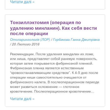
Читати далі »
Тонзиллэктомия (операция по
удалению минланин). Как себя вести
после операции
Отоларингологія (ЛОР)
/
Горбачова Ганна Дмитрівна
/
20 Лютого 2016
Рекомендации. После удаления миндалин их ложе,
или ниша, представляет собой раневую поверхность,
которая затем покрывается фибринозной пленкой.
Фибринозная пленка является естественным
“кровоостанавливающим средством”. К 4-5 дню после
операции ниши самостоятельно очищаются от
фибринозного налета. В послеоперационном периоде
может развиться осложнение — глоточное
кровотечение. Послеоперационное кровотечение…
Читати далі »