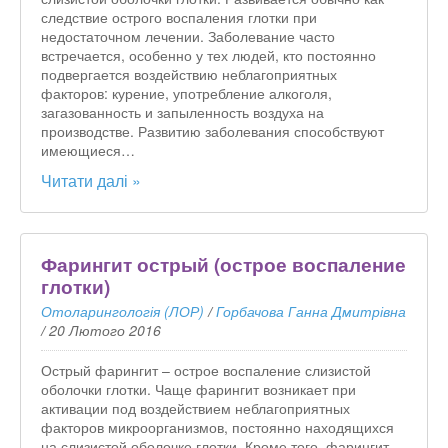
следствие острого воспаления глотки при
недостаточном лечении. Заболевание часто
встречается, особенно у тех людей, кто постоянно
подвергается воздействию неблагоприятных
факторов: курение, употребление алкоголя,
загазованность и запыленность воздуха на
производстве. Развитию заболевания способствуют
имеющиеся…
Читати далі »
Фарингит острый (острое воспаление
глотки)
Отоларингологія (ЛОР)
/
Горбачова Ганна Дмитрівна
/
20 Лютого 2016
Острый фарингит – острое воспаление слизистой
оболочки глотки. Чаще фарингит возникает при
активации под воздействием неблагоприятных
факторов микроорганизмов, постоянно находящихся
на слизистой оболочке глотки. Кроме того, фарингит