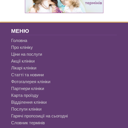
МЕНЮ
Головна
Про клініку
Ціни на послуги
Акції клініки
Лікарі клініки
Статті та новини
Фотогалерея клініки
Партнери клініки
Карта проїзду
Відділення клініки
Послуги клініки
Гарячі пропозиції на сьогодні
Словник термінів