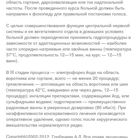
область гортани, дарсонвализации или ток надтональной
частоты. После проведенного курса больной должен быть
направлен к фонопеду для правильной постановки голоса.
С целью совершенствования функции центральной нервной
системы и ее вегетативного отдела в домашних условиях
больной должен периодически принимать гидропроцедуры в
зависимости от адаптационных возможностей — наиболее
часто хлоридно-натриевые или хвойные ванны (температура
37°С, продолжительность 12—15 мин, на курс — 12—15
ванн).
В III стадии процесса — электрофорез йода на область
воротника или гортани, всего — не менее 20 процедур;
грязелечение — аппликации на область воротника или шеи
(температура 42°С, ежедневно или через день, 12—15
процедур); ингаляции препаратами, содержащими йод, или
сульфидными водами; гидротерапия — преимущественно
радоновые ванны в умеренных дозировках (80 нКи/л). При
неэффективности консервативного лечения производится
оперативное удаление, однако голос после хирургического
вмешательства нормализуется редко.
Copyright©2002-2012. Горбачева А.Д. Все права защищены.