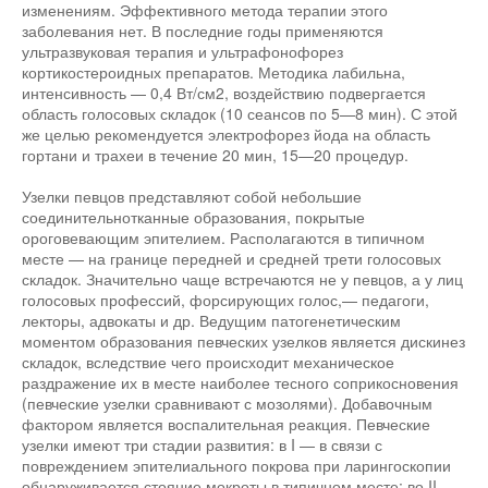
изменениям. Эффективного метода терапии этого
заболевания нет. В последние годы применяются
ультразвуковая терапия и ультрафонофорез
кортикостероидных препаратов. Методика лабильна,
интенсивность — 0,4 Вт/см2, воздействию подвергается
область голосовых складок (10 сеансов по 5—8 мин). С этой
же целью рекомендуется электрофорез йода на область
гортани и трахеи в течение 20 мин, 15—20 процедур.
Узелки певцов представляют собой небольшие
соединительнотканные образования, покрытые
ороговевающим эпителием. Располагаются в типичном
месте — на границе передней и средней трети голосовых
складок. Значительно чаще встречаются не у певцов, а у лиц
голосовых профессий, форсирующих голос,— педагоги,
лекторы, адвокаты и др. Ведущим патогенетическим
моментом образования певческих узелков является дискинез
складок, вследствие чего происходит механическое
раздражение их в месте наиболее тесного соприкосновения
(певческие узелки сравнивают с мозолями). Добавочным
фактором является воспалительная реакция. Певческие
узелки имеют три стадии развития: в I — в связи с
повреждением эпителиального покрова при ларингоскопии
обнаруживается стояние мокроты в типичном месте; во II —