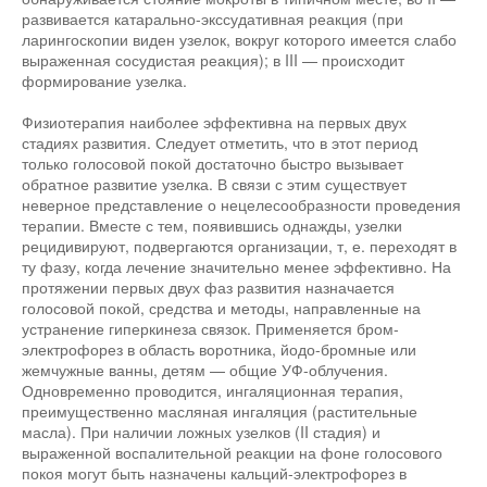
развивается катарально-экссудативная реакция (при
ларингоскопии виден узелок, вокруг которого имеется слабо
выраженная сосудистая реакция); в III — происходит
формирование узелка.
Физиотерапия наиболее эффективна на первых двух
стадиях развития. Следует отметить, что в этот период
только голосовой покой достаточно быстро вызывает
обратное развитие узелка. В связи с этим существует
неверное представление о нецелесообразности проведения
терапии. Вместе с тем, появившись однажды, узелки
рецидивируют, подвергаются организации, т, е. переходят в
ту фазу, когда лечение значительно менее эффективно. На
протяжении первых двух фаз развития назначается
голосовой покой, средства и методы, направленные на
устранение гиперкинеза связок. Применяется бром-
электрофорез в область воротника, йодо-бромные или
жемчужные ванны, детям — общие УФ-облучения.
Одновременно проводится, ингаляционная терапия,
преимущественно масляная ингаляция (растительные
масла). При наличии ложных узелков (II стадия) и
выраженной воспалительной реакции на фоне голосового
покоя могут быть назначены кальций-электрофорез в