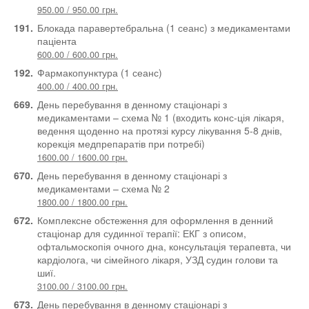
950.00 / 950.00 грн.
191.
Блокада паравертебральна (1 сеанс) з медикаментами
паціента
600.00 / 600.00 грн.
192.
Фармакопунктура (1 сеанс)
400.00 / 400.00 грн.
669.
День перебування в денному стаціонарі з
медикаментами – схема № 1 (входить конс-ція лікаря,
ведення щоденно на протязі курсу лікування 5-8 днів,
корекція медпрепаратів при потребі)
1600.00 / 1600.00 грн.
670.
День перебування в денному стаціонарі з
медикаментами – схема № 2
1800.00 / 1800.00 грн.
672.
Комплексне обстеження для оформлення в денний
стаціонар для судинної терапії: ЕКГ з описом,
офтальмоскопія очного дна, консультація терапевта, чи
кардіолога, чи сімейного лікаря, УЗД судин голови та
шиї.
3100.00 / 3100.00 грн.
673.
День перебування в денному стаціонарі з