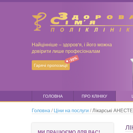
Найцінніше – здоров'я, і його можна
довірити лише професіоналам
-30%
Гарячі пропозиції
ГОЛОВНА
ПРО КЛІНІКУ
Головна
/
Ціни на послуги
/
Лікарські АНЕСТ
ЛІ
МИ ПРАЦЮЄМО ДЛЯ ВАС!