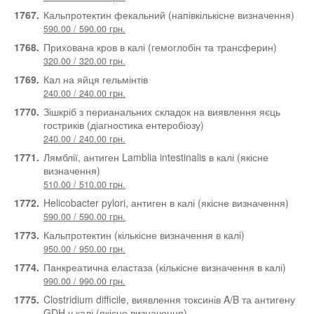
1767.
Кальпротектин фекальний (напівкількісне визначення)
590.00 / 590.00 грн.
1768.
Прихована кров в калі (гемоглобін та трансферин)
320.00 / 320.00 грн.
1769.
Кал на яйця гельмінтів
240.00 / 240.00 грн.
1770.
Зішкріб з перианальних складок на виявлення яєць
гостриків (діагностика ентеробіозу)
240.00 / 240.00 грн.
1771.
Лямблії, антиген Lamblia intestinalis в калі (якісне
визначення)
510.00 / 510.00 грн.
1772.
Helicobacter pylori, антиген в калі (якісне визначення)
590.00 / 590.00 грн.
1773.
Кальпротектин (кількісне визначення в калі)
950.00 / 950.00 грн.
1774.
Панкреатична еластаза (кількісне визначення в калі)
990.00 / 990.00 грн.
1775.
Clostridium difficile, виявлення токсинів A/B та антигену
GDH у калі (якісне визначення)