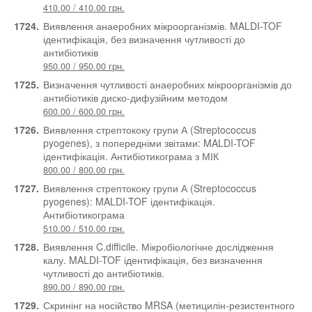
410.00 / 410.00 грн.
1724.
Виявлення анаеробних мікроорганізмів. MALDI-TOF
ідентифікація, без визначення чутливості до
антибіотиків
950.00 / 950.00 грн.
1725.
Визначення чутливості анаеробних мікроорганізмів до
антибіотиків диско-дифузійним методом
600.00 / 600.00 грн.
1726.
Виявлення стрептококу групи А (Streptococcus
pyogenes), з попередніми звітами: MALDI-TOF
ідентифікація. Антибіотикограма з МІК
800.00 / 800.00 грн.
1727.
Виявлення стрептококу групи А (Streptococcus
pyogenes): MALDI-TOF ідентифікація.
Антибіотикограма
510.00 / 510.00 грн.
1728.
Виявлення C.difficile. Мікробіологічне дослідження
калу. MALDI-TOF ідентифікація, без визначення
чутливості до антибіотиків.
890.00 / 890.00 грн.
1729.
Скринінг на носійство MRSA (метицилін-резистентного