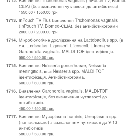
1712.
Виявлення Trichomonas vaginalis (InPouch ТV, Biomed-
США) (без визначення чутливості до антибіотиків)
1550.00 / 1550.00 грн.
1713.
ІnPouch TV Plus Виявлення Trichomonas vaginalis
(InPouch ТV, Biomed-США), без антибіотикограми
2000.00 / 2000.00 грн.
1714.
Мікробіологічне дослідження на Lactobacillus spp. (в
т.ч. L.crispatus, L.gasseri, L.jensenii, L.iners) та
Gardnerella vaginalis. MALDI-TOF ідентифікація.
550.00 / 550.00 грн.
1715.
Виявлення Neisseria gonorrhoeae, Neisseria
meningitidis, інші Neisseria spp. MALDI-TOF
ідентифікація. Антибіотикограма.
600.00 / 600.00 грн.
1716.
Виявлення Gardnerella vaginalis. MALDI-TOF
ідентифікація, без визначення чутливості до
антибіотиків.
450.00 / 450.00 грн.
1717.
Виявлення Mycoplasma hominis, Ureaplasma spp.
(напівкількісне) з визначенням чутливості до 9-13
антибіотиків
580.00 / 580.00 грн.