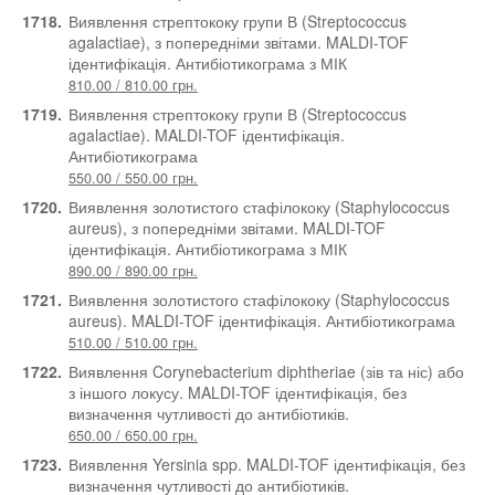
1718.
Виявлення стрептококу групи В (Streptococcus
agalactiae), з попередніми звітами. MALDI-TOF
ідентифікація. Антибіотикограма з МІК
810.00 / 810.00 грн.
1719.
Виявлення стрептококу групи В (Streptococcus
agalactiae). MALDI-TOF ідентифікація.
Антибіотикограма
550.00 / 550.00 грн.
1720.
Виявлення золотистого стафілококу (Staphylococcus
aureus), з попередніми звітами. MALDI-TOF
ідентифікація. Антибіотикограма з МІК
890.00 / 890.00 грн.
1721.
Виявлення золотистого стафілококу (Staphylococcus
aureus). MALDI-TOF ідентифікація. Антибіотикограма
510.00 / 510.00 грн.
1722.
Виявлення Corynebacterium diphtheriae (зів та ніс) або
з іншого локусу. MALDI-TOF ідентифікація, без
визначення чутливості до антибіотиків.
650.00 / 650.00 грн.
1723.
Виявлення Yersinia spp. MALDI-TOF ідентифікація, без
визначення чутливості до антибіотиків.