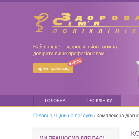
Найцінніше – здоров'я, і його можна
довірити лише професіоналам
-30%
Гарячі пропозиції
ГОЛОВНА
ПРО КЛІНІКУ
Головна
/
Ціни на послуги
/
Комплексна діагно
К
МИ ПРАЦЮЄМО ДЛЯ ВАС!