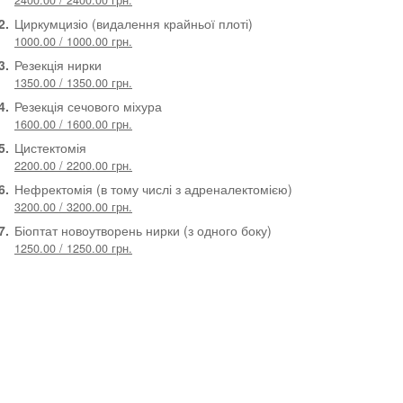
2400.00 / 2400.00 грн.
2.
Циркумцизіо (видалення крайньої плоті)
1000.00 / 1000.00 грн.
3.
Резекція нирки
1350.00 / 1350.00 грн.
4.
Резекція сечового міхура
1600.00 / 1600.00 грн.
5.
Цистектомія
2200.00 / 2200.00 грн.
6.
Нефректомія (в тому числі з адреналектомією)
3200.00 / 3200.00 грн.
7.
Біоптат новоутворень нирки (з одного боку)
1250.00 / 1250.00 грн.