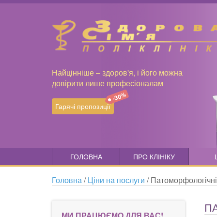
Найцінніше – здоров'я, і його можна
довірити лише професіоналам
-30%
Гарячі пропозиції
ГОЛОВНА
ПРО КЛІНІКУ
Головна
/
Ціни на послуги
/
Патоморфологічні 
П
МИ ПРАЦЮЄМО ДЛЯ ВАС!