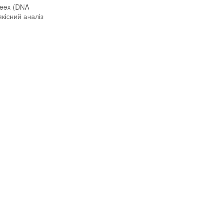
leex (DNA
якісний аналіз