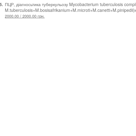
5.
ПЦР, діагносьтика туберкульозу Mycobacterium tuberculosis comp
M.tuberculosis+M.bosisafrikanium+M.microti+M.canetti+M.pinipedii)
2000.00 / 2000.00 грн.