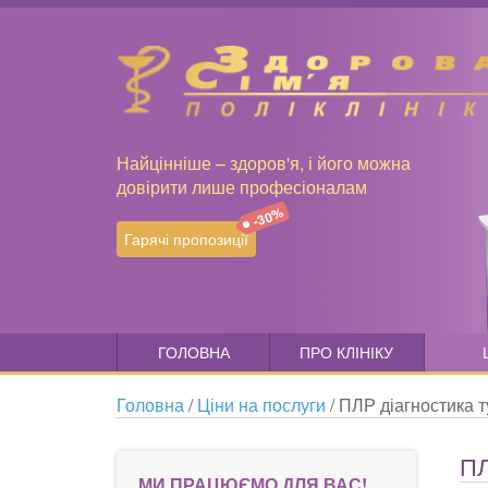
Найцінніше – здоров'я, і його можна
довірити лише професіоналам
-30%
Гарячі пропозиції
ГОЛОВНА
ПРО КЛІНІКУ
Головна
/
Ціни на послуги
/
ПЛР діагностика 
П
МИ ПРАЦЮЄМО ДЛЯ ВАС!