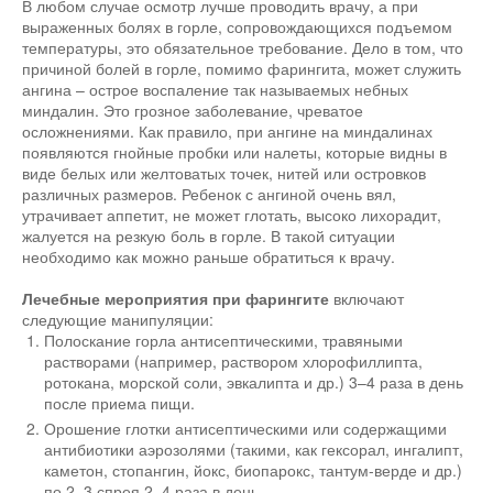
В любом случае осмотр лучше проводить врачу, а при
выраженных болях в горле, сопровождающихся подъемом
температуры, это обязательное требование. Дело в том, что
причиной болей в горле, помимо фарингита, может служить
ангина – острое воспаление так называемых небных
миндалин. Это грозное заболевание, чреватое
осложнениями. Как правило, при ангине на миндалинах
появляются гнойные пробки или налеты, которые видны в
виде белых или желтоватых точек, нитей или островков
различных размеров. Ребенок с ангиной очень вял,
утрачивает аппетит, не может глотать, высоко лихорадит,
жалуется на резкую боль в горле. В такой ситуации
необходимо как можно раньше обратиться к врачу.
Лечебные мероприятия при фарингите
включают
следующие манипуляции:
Полоскание горла антисептическими, травяными
растворами (например, раствором хлорофиллипта,
ротокана, морской соли, эвкалипта и др.) 3–4 раза в день
после приема пищи.
Орошение глотки антисептическими или содержащими
антибиотики аэрозолями (такими, как гексорал, ингалипт,
каметон, стопангин, йокс, биопарокс, тантум-верде и др.)
по 2–3 спрея 2–4 раза в день.