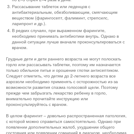
Рассасывание таблеток или леденцов с
антибактериальным, обезболивающим, смягчающим
веществом (фарингосепт, фалиминт, стрепсилс,
ларипронт и др.).
В редких случаях, при выраженном фарингите,
необходимо принимать антибиотики внутрь. Однако в
данной ситуации лучше вначале проконсультироваться с
врачом.
Грудные дети и дети раннего возраста не могут полоскать
горло или рассасывать таблетки, поэтому им назначается
только обильное питье и орошение глотки антисептиком.
Следует отметить, что детям до 2-летнего возраста все
аэрозоли необходимо применять с осторожностью из-за
возможности развития спазма голосовой щели. Поэтому
прежде чем забрызгать лекарство ребенку в горло,
внимательно прочитайте инструкцию или
проконсультируйтесь с врачом.
В целом фарингит – довольно распространенная патология,
с которой можно справиться самостоятельно. Однако при
появлении дополнительных жалоб, ухудшении общего
состояния или появлении сомнений в диагнозе, необходима