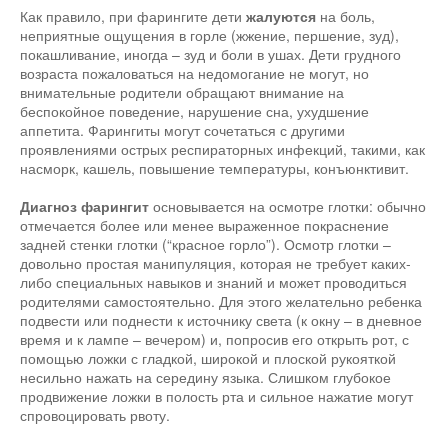
Как правило, при фарингите дети
жалуются
на боль,
неприятные ощущения в горле (жжение, першение, зуд),
покашливание, иногда – зуд и боли в ушах. Дети грудного
возраста пожаловаться на недомогание не могут, но
внимательные родители обращают внимание на
беспокойное поведение, нарушение сна, ухудшение
аппетита. Фарингиты могут сочетаться с другими
проявлениями острых респираторных инфекций, такими, как
насморк, кашель, повышение температуры, конъюнктивит.
Диагноз фарингит
основывается на осмотре глотки: обычно
отмечается более или менее выраженное покраснение
задней стенки глотки (“красное горло”). Осмотр глотки –
довольно простая манипуляция, которая не требует каких-
либо специальных навыков и знаний и может проводиться
родителями самостоятельно. Для этого желательно ребенка
подвести или поднести к источнику света (к окну – в дневное
время и к лампе – вечером) и, попросив его открыть рот, с
помощью ложки с гладкой, широкой и плоской рукояткой
несильно нажать на середину языка. Слишком глубокое
продвижение ложки в полость рта и сильное нажатие могут
спровоцировать рвоту.