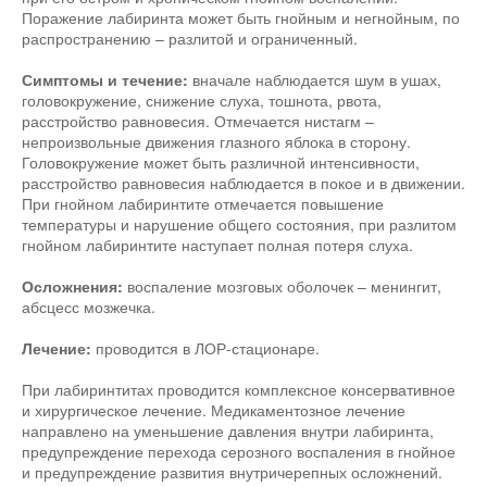
Поражение лабиринта может быть гнойным и негнойным, по
распространению – разлитой и ограниченный.
Симптомы и течение:
вначале наблюдается шум в ушах,
головокружение, снижение слуха, тошнота, рвота,
расстройство равновесия. Отмечается нистагм –
непроизвольные движения глазного яблока в сторону.
Головокружение может быть различной интенсивности,
расстройство равновесия наблюдается в покое и в движении.
При гнойном лабиринтите отмечается повышение
температуры и нарушение общего состояния, при разлитом
гнойном лабиринтите наступает полная потеря слуха.
Осложнения:
воспаление мозговых оболочек – менингит,
абсцесс мозжечка.
Лечение:
проводится в ЛОР-стационаре.
При лабиринтитах проводится комплексное консервативное
и хирургическое лечение. Медикаментозное лечение
направлено на уменьшение давления внутри лабиринта,
предупреждение перехода серозного воспаления в гнойное
и предупреждение развития внутричерепных осложнений.