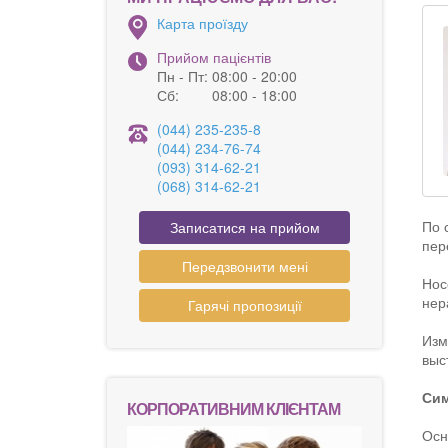
Карта проїзду
Прийом пацієнтів
Пн - Пт:
08:00 - 20:00
Сб:
08:00 - 18:00
(044) 235-235-8
(044) 234-76-74
(093) 314-62-21
(068) 314-62-21
По 
Записатися на прийом
пер
Передзвонити мені
Нос
нер
Гарячі пропозиції
Изм
выс
Сим
КОРПОРАТИВНИМ КЛІЄНТАМ
Осн