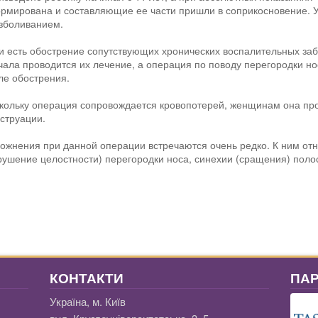
рмирована и составляющие ее части пришли в соприкосновение. У
зболиванием.
и есть обострение сопутствующих хронических воспалительных забо
чала проводится их лечение, а операция по поводу перегородки н
ле обострения.
кольку операция сопровождается кровопотерей, женщинам она про
струации.
ожнения при данной операции встречаются очень редко. К ним от
рушение целостности) перегородки носа, синехии (сращения) полос
КОНТАКТИ
ПА
Україна, м. Київ