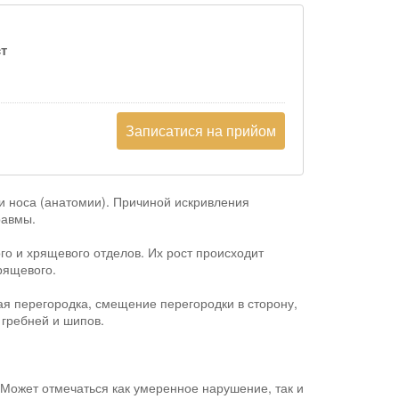
т
Записатися на прийом
и носа (анатомии). Причиной искривления
равмы.
ого и хрящевого отделов. Их рост происходит
хрящевого.
я перегородка, смещение перегородки в сторону,
 гребней и шипов.
Может отмечаться как умеренное нарушение, так и