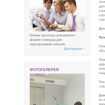
пол
дых
к р
слу
сли
Диа
Клініка пропонує різноманітні
Леч
форми співпраці для
корпоративних клієнтів.
Опе
Докладніше »
обс
Опе
уда
опе
ФОТОГАЛЕРЕЯ
пац
Пос
ста
Дов
их 
про