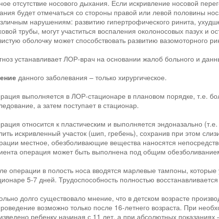
ное отсутствие носового дыхания. Если искривление носовой пере
ания будет отмечаться со стороны правой или левой половины нос
азличным нарушениям: развитию гипертрофического ринита, ухудш
ховой трубы, могут участиться воспаления околоносовых пазух и о
зистую оболочку может способствовать развитию вазомоторного ри
гноз устанавливает ЛОР-врач на основании жалоб больного и данн
ение
данного заболевания – только хирургическое.
рация выполняется в ЛОР-стационаре в плановом порядке, т.е. бо
ледование, а затем поступает в стационар.
рация относится к пластическим и выполняется эндоназально (т.е. 
лить искривленный участок (шип, гребень), сохранив при этом сли
рации местное, обезболивающие вещества наносятся непосредстве
иента операция может быть выполнена под общим обезболиванием
ле операции в полость носа вводятся марлевые тампоны, которые 
ционаре 5-7 дней. Трудоспособность полностью восстанавливается 
ольно долго существовало мнение, что в детском возрасте произво
проведение возможно только после 16-летнего возраста. При необ
изведено ребенку начиная с 11 лет, а при абсолютных показаниях –