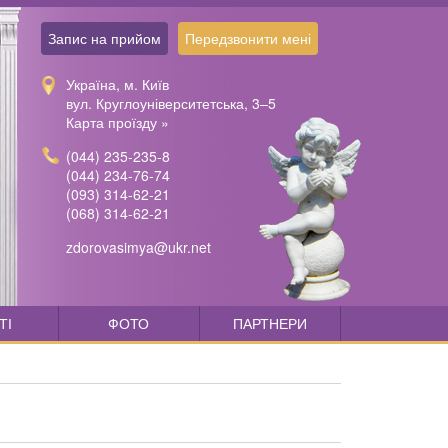
Запис на прийом
Передзвонити мені
Україна, м. Київ
вул. Круглоуніверситетська, 3–5
Карта проїзду »
(044) 235-235-8
(044) 234-76-74
(093) 314-62-21
(068) 314-62-21
zdorovasimya@ukr.net
ТІ
ФОТО
ПАРТНЕРИ