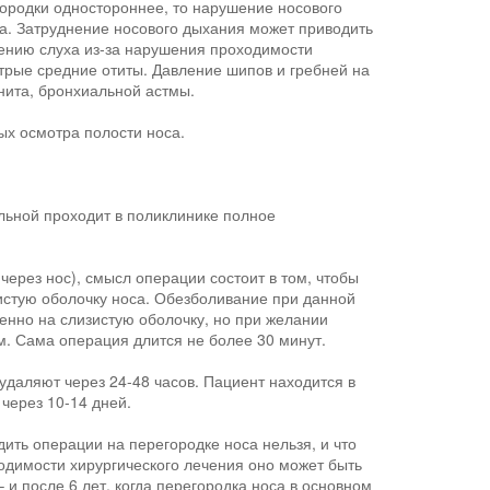
городки одностороннее, то нарушение носового
а. Затруднение носового дыхания может приводить
ению слуха из-за нарушения проходимости
стрые средние отиты. Давление шипов и гребней на
нита, бронхиальной астмы.
ых осмотра полости носа.
льной проходит в поликлинике полное
через нос), смысл операции состоит в том, чтобы
зистую оболочку носа. Обезболивание при данной
нно на слизистую оболочку, но при желании
. Сама операция длится не более 30 минут.
удаляют через 24-48 часов. Пациент находится в
через 10-14 дней.
дить операции на перегородке носа нельзя, и что
ходимости хирургического лечения оно может быть
 и после 6 лет, когда перегородка носа в основном