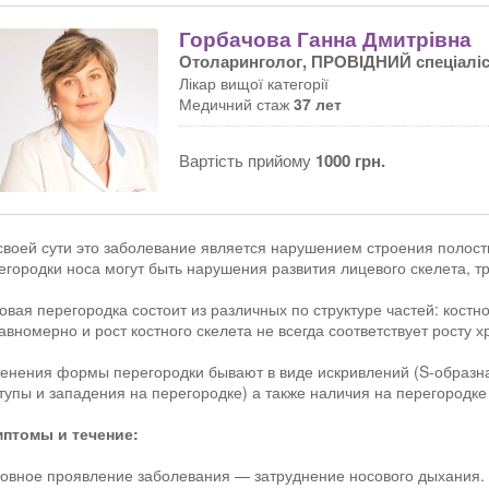
Горбачова Ганна Дмитрівна
Отоларинголог, ПРОВІДНИЙ спеціаліс
Лікар вищої категорії
Медичний стаж
37 лет
Вартість прийому
1000 грн.
своей сути это заболевание является нарушением строения полост
егородки носа могут быть нарушения развития лицевого скелета, т
овая перегородка состоит из различных по структуре частей: костн
авномерно и рост костного скелета не всегда соответствует росту 
енения формы перегородки бывают в виде искривлений (S-образна
тупы и западения на перегородке) а также наличия на перегородке
птомы и течение:
овное проявление заболевания — затруднение носового дыхания. 