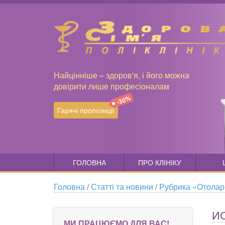
Найцінніше – здоров'я, і його можна
довірити лише професіоналам
-30%
Гарячі пропозиції
ГОЛОВНА
ПРО КЛІНІКУ
Головна
/
Статті та новини
/
Рубрика «Отолар
И
МИ ПРАЦЮЄМО ДЛЯ ВАС!