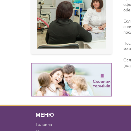
сфо
обе
Есл
сна
пос
Пос
мен
Осл
(на
МЕНЮ
Головна