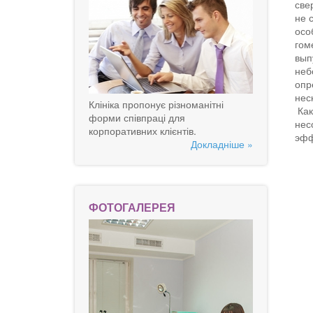
све
не 
осо
гом
вып
неб
опр
нес
Клініка пропонує різноманітні
Как
форми співпраці для
нес
корпоративних клієнтів.
эфф
Докладніше »
ФОТОГАЛЕРЕЯ