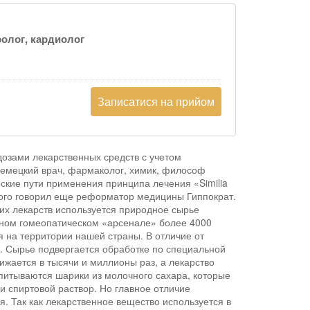
ролог, кардиолог
Записатися на прийом
озами лекарственных средств с учетом
немецкий врач, фармаколог, химик, философ
ские пути применения принципа лечения «Similia
орого говорил еще реформатор медицины Гиппократ.
их лекарств используется природное сырье
нном гомеопатическом «арсенале» более 4000
ся на территории нашей страны. В отличие от
я. Сырье подвергается обработке по специальной
ижается в тысячи и миллионы раз, а лекарство
питываются шарики из молочного сахара, которые
и спиртовой раствор. Но главное отличие
я. Так как лекарственное вещество используется в