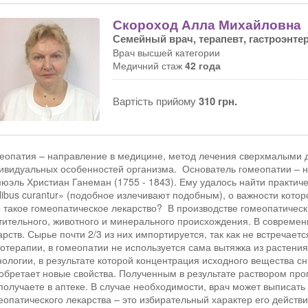
Скороход Алла Михайловна
Семейный врач, терапевт, гастроэнте
Врач высшей категории
Медичний стаж
42 года
Вартість прийому
310 грн.
еопатия – направление в медицине, метод лечения сверхмалыми д
ивидуальных особенностей организма. Основатель гомеопатии – 
юэль Христиан Ганеман (1755 - 1843). Ему удалось найти практиче
ilibus curantur» (подобное излечивают подобным), о важности кот
 такое гомеопатическое лекарство? В производстве гомеопатическ
тительного, животного и минерального происхождения. В совреме
арств. Сырье почти 2/3 из них импортируется, так как не встречает
отерапии, в гомеопатии не используется сама вытяжка из растени
нологии, в результате которой концентрация исходного вещества сн
обретает новые свойства. Полученным в результате раствором про
получаете в аптеке. В случае необходимости, врач может выписать 
еопатического лекарства – это избирательный характер его действи