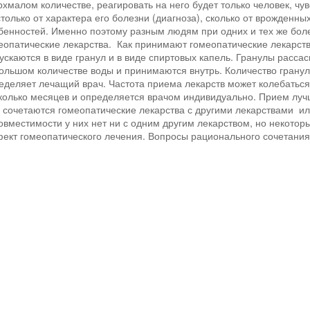
рхмалом количестве, реагировать на него будет только человек, чу
столько от характера его болезни (диагноза), сколько от врожденн
бенностей. Именно поэтому разным людям при одних и тех же бол
еопатические лекарства. Как принимают гомеопатические лекарст
ускаются в виде гранул и в виде спиртовых капель. Гранулы расса
ольшом количестве воды и принимаются внутрь. Количество гранул 
еделяет лечащий врач. Частота приема лекарств может колебаться 
колько месяцев и определяется врачом индивидуально. Прием луч
 сочетаются гомеопатические лекарства с другими лекарствами и
овместимости у них нет ни с одним другим лекарством, но некото
ект гомеопатического лечения. Вопросы рационального сочетания