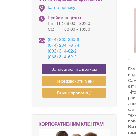
Карта проїзду
Прийом пацієнтів
Пн - Пт:
08:00 - 20:00
Сб:
08:00 - 18:00
(044) 235-235-8
(044) 234-76-74
(093) 314-62-21
(068) 314-62-21
Гом
Записатися на прийом
инд
Сам
Передзвонити мені
sim
Что
Гарячі пропозиції
рас
лек
фит
тех
при
КОРПОРАТИВНИМ КЛІЄНТАМ
Вы 
гом