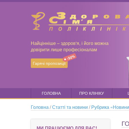
Найцінніше – здоров'я, і його можна
довірити лише професіоналам
-30%
Гарячі пропозиції
ГОЛОВНА
ПРО КЛІНІКУ
Головна
/
Статті та новини
/
Рубрика «Новин
Г
МИ ПРАЦЮЄМО ДЛЯ ВАС!