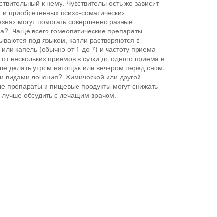
вствительный к нему. Чувствительность же зависит
ых и приобретенных психо-соматических
езнях могут помогать совершенно разные
ва? Чаще всего гомеопатические препараты
сываются под языком, капли растворяются в
или капель (обычно от 1 до 7) и частоту приема
от нескольких приемов в сутки до одного приема в
ше делать утром натощак или вечером перед сном.
ли видами лечения? Химической или другой
рые препараты и пищевые продукты могут снижать
 лучше обсудить с лечащим врачом.