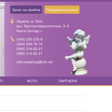
Запис на прийом
Передзвонити мені
Україна, м. Київ
вул. Круглоуніверситетська, 3–5
Карта проїзду »
(044) 235-235-8
(044) 234-76-74
(093) 314-62-21
(068) 314-62-21
zdorovasimya@ukr.net
ТІ
ФОТО
ПАРТНЕРИ