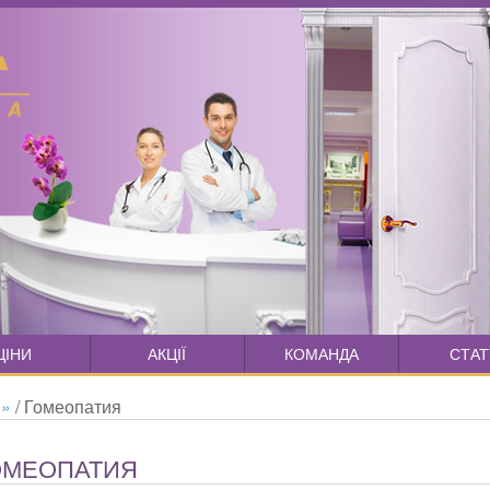
ЦІНИ
АКЦІЇ
КОМАНДА
СТАТ
и»
/
Гомеопатия
ОМЕОПАТИЯ